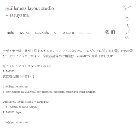
note
works
stockists
online store
contact
デザイナー猿山修が主宰するギュメレイアウトスタジオのプロダクトに関するお問い合わせ及
び、グラフィックデザイン、空間設計等のご相談は、e-mailにてお受け致します。
ギュメレイアウトスタジオ＋さる山
111-0031
東京都台東区千束3-4-2
info
guillemets.net
Please contact us via email for graphics, products, space and other designs.
guillemets layout studio + saruyama
3-4-2 Senzoku Taito Tokyo
111-0031 Japan
info
guillemets.net