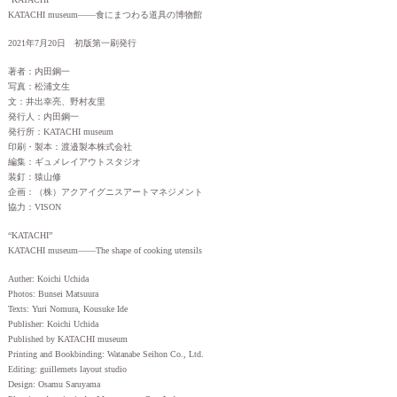
KATACHI museum——食にまつわる道具の博物館
2021年7月20日 初版第一刷発行
著者：内田鋼一
写真：松浦文生
文：井出幸亮、野村友里
発行人：内田鋼一
発行所：KATACHI museum
印刷・製本：渡邉製本株式会社
編集：ギュメレイアウトスタジオ
装釘：猿山修
企画：（株）アクアイグニスアートマネジメント
協力：VISON
“KATACHI”
KATACHI museum——The shape of cooking utensils
Auther: Koichi Uchida
Photos: Bunsei Matsuura
Texts: Yuri Nomura, Kousuke Ide
Publisher: Koichi Uchida
Published by KATACHI museum
Printing and Bookbinding: Watanabe Seihon Co., Ltd.
Editing: guillemets layout studio
Design: Osamu Saruyama