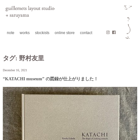
note
works
stockists
online store
contact
タグ:
野村友里
December 16, 2021
“KATACHI museum” の図録が仕上がりました！