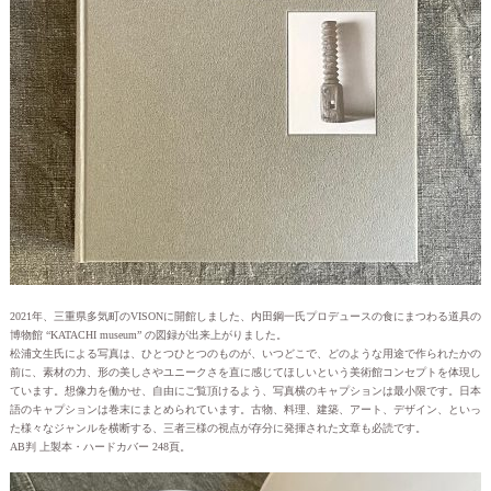
2021年、三重県多気町のVISONに開館しました、内田鋼一氏プロデュースの食にまつわる道具の
博物館 “KATACHI museum” の図録が出来上がりました。
松浦文生氏による写真は、ひとつひとつのものが、いつどこで、どのような用途で作られたかの
前に、素材の力、形の美しさやユニークさを直に感じてほしいという美術館コンセプトを体現し
ています。想像力を働かせ、自由にご覧頂けるよう、写真横のキャプションは最小限です。日本
語のキャプションは巻末にまとめられています。古物、料理、建築、アート、デザイン、といっ
た様々なジャンルを横断する、三者三様の視点が存分に発揮された文章も必読です。
AB判 上製本・ハードカバー 248頁。