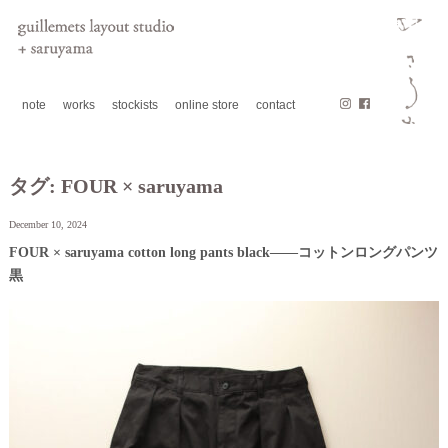
note
works
stockists
online store
contact
タグ:
FOUR × saruyama
December 10, 2024
FOUR × saruyama cotton long pants black——コットンロングパンツ
黒