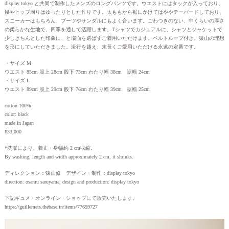
display tokyo と共同で制作したメンズのロングパンツです。ウエストにはタックが入っており、
腰やヒップ周りはゆったりとした作りです。太ももから裾にかけてはややテーパードしており、
スニーカーはもちろん、ブーツやサンダルにもよく合います。ごわつきのない、中くらいの厚さ
の柔らかな生地で、四季を通して活躍します。Tシャツでカジュアルに、シャツとジャケットで
少しきちんとした印象に、と場面を選ばずご着用いただけます。ベルトループ付き。猿山の理想
を形にしていただきました。流行を越え、末長くご愛用いただける永遠の定番です。
・サイズ M
ウエスト 85cm 股上 28cm 股下 73cm わたり幅 38cm 裾幅 24cm
・サイズ L
ウエスト 89cm 股上 29cm 股下 76cm わたり幅 39cm 裾幅 25cm
cotton 100%
color: black
made in Japan
¥33,000
*洗濯により、着丈・身幅約 2 cm収縮。
By washing, length and width approximately 2 cm, it shrinks.
ディレクション：猿山修 デザイン・制作：display tokyo
direction: osamu saruyama, design and production: display tokyo
下記ギュメ・オンライン・ショップにて販売いたします。
https://guillemets.thebase.in/items/77659727