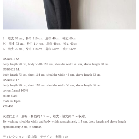
S 着丈 70 cm、身巾 110 cm、肩巾 46cm、袖丈 60cm
M 着丈 73 cm、身巾 114 cm、肩巾 48cm、袖丈 63cm
L 着丈 76 cm、身巾 118 cm、肩巾 50cm、袖丈 66cm
USB0112 S:
body length 70 cm, body width 110 cm, shoulder width 46 cm, sleeve length 60 cm
USB0122 M:
body length 73 cm, chest 114 cm, shoulder width 48 cm, sleeve length 63 cm
USB0132 L:
body length 76 cm, chest 118 cm, shoulder width 50 cm, sleeve length 66 cm
cotton flannel 100%
color: black
made in Japan
¥26,400
洗濯により、肩幅・身幅約 1.5 cm、着丈・袖丈約 2 cm収縮。
By washing, shoulder width and body width approximately 1.5 cm, dress length and sleeve length
approximately 2 cm, it shrinks.
ディレクション：猿山修 デザイン、制作：uit