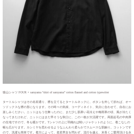
猿山シャツ FOUR × saruyama “shirt of saruyama” cotton flannel and cotton typewriter
タートルシャツはその名前通り、襟を立てるとタートルネックに、ボタンを外して折れば、オー
ソドックスな襟の形になります。その時々の気候、コーディネイト、気分に合わせて、自在にお
楽しみください。ニットはもう仕舞ったのに、まだ少し肌寒い花冷えや梅雨寒の頃、風が冷たく
なってきたけれど、ニットにはまだ早そうな秋口に、この一枚が大活躍です。両面起毛の中肉厚
の生地ですので、冬も暖かです。Tシャツの上に羽織れば軽いジャケットのように、着こなしの
幅も広がります。カシミヤを思わせるようなふんわり柔らかでスムースな肌触り。コットンです
ので、洗濯も簡単です。着方によって、老若男女を問わず、流行を越え、末長くご愛用頂ける永