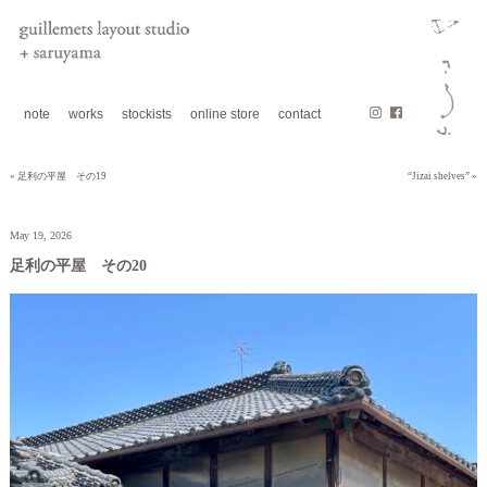
note
works
stockists
online store
contact
« 足利の平屋 その19
“Jizai shelves” »
May 19, 2026
足利の平屋 その20