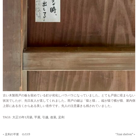
古い木製雨戸の板を留めている釘が劣化しバラバラになっていました。とても戸袋に収まらない
状況でしたが、先日友人が直してくれました。雨戸の鍵は「猿と猫」。縦が猿で横が猫、屋内側
上部にある古くからある美しい造作です。先人の注意書きも残されていました。
TAGS:
大正15年1月築
,
平屋
,
引越
,
改装
,
足利
« 足利の平屋 その19
“Jizai shelves” »