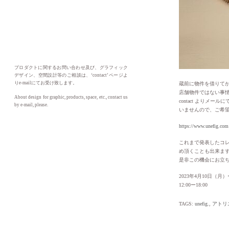
プロダクトに関するお問い合わせ及び、グラフィック
デザイン、空間設計等のご相談は、‘contact’ ページよ
りe-mailにてお受け致します。
蔵前に物件を借りて
店舗物件ではない事
About design for graphic, products, space, etc., contact us
contact よりメ
by e-mail, please.
いませんので、ご希
https://www.unefig.com
これまで発表したコ
め頂くことも出来ます。
是非この機会にお立
2023年4月10日（月
12:00ー18:00
TAGS:
unefig.
,
アトリ