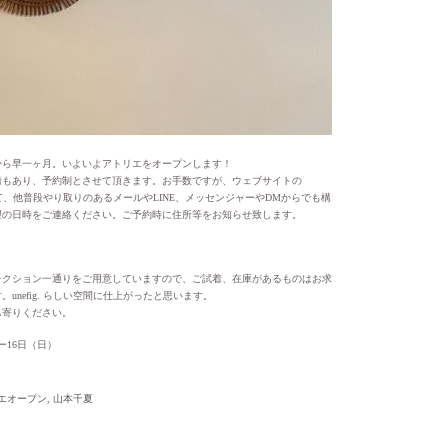
から早一ヶ月。いよいよアトリエをオープンします！
情もあり、予約制とさせて頂きます。お手数ですが、ウェブサイトの
ールにて、他普段やり取りのあるメールやLINE、メッセンジャーやDMからでも構
望の日時をご連絡ください。ご予約時に住所等をお知らせ致します。
レクション一通りをご用意していますので、ご試着、在庫があるものはお求
unefig. らしい空間に仕上がったと思います。
ち寄りください。
）ー16日（日）
エオープン
,
山本千夏