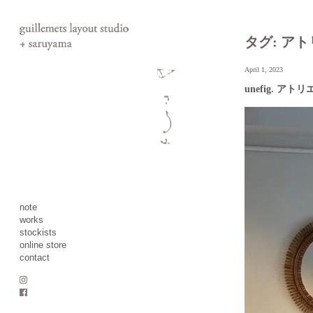
タグ:
アト
April 1, 2023
unefig. ア
note
works
stockists
online store
contact