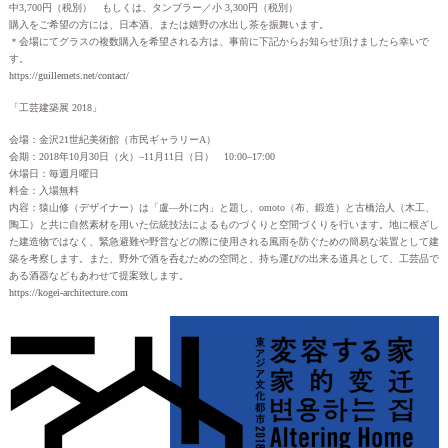
中3,700円（税別） もしくは、タンブラー／小 3,300円（税別）
購入をご希望の方には、日本酒、または嬉野の水出し茶を振舞います。
＊会場にてグラスの複数購入を希望される方は、事前に下記からお知らせ頂けましたら幸いで
す。
https://guillemets.net/contact/
「工芸建築展 2018」
会場：金沢21世紀美術館（市民ギャラリーA）
会期：2018年10月30日（火）–11月11日（日） 10:00–17:00
休場日：毎週月曜日
料金：入場無料
内容：猿山修（デザイナー）は「盧—外に内」と題し、omoto（布、鍛造）と古橋治人（木工、
陶工）と共に自然素材を用いた伝統技法によるものづくりと空間づくりを行います。地に根ざし
た建造物ではなく、緊急避難や野営などの際に使用される風雨を防ぐための簡易な装置として建
築を考察します。また、野外で酒を呑むための空間と、持ち運びの出来る道具として、工芸品で
ある酒器などもあわせて提案致します。
https://kogei-architecture.com