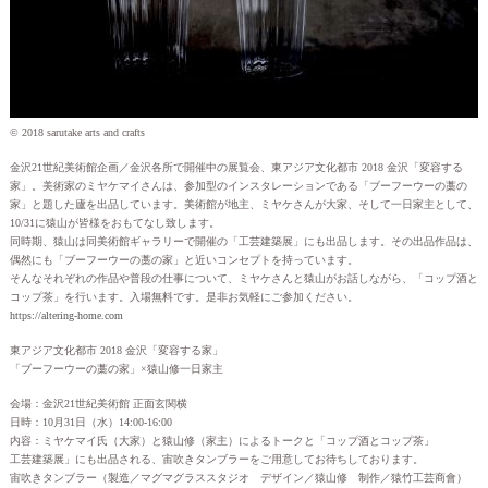
© 2018 sarutake arts and crafts
金沢21世紀美術館企画／金沢各所で開催中の展覧会、東アジア⽂化都市 2018 ⾦沢「変容する
家」。美術家のミヤケマイさんは、参加型のインスタレーションである「ブーフーウーの藁の
家」と題した廬を出品しています。美術館が地主、ミヤケさんが大家、そして一日家主として、
10/31に猿山が皆様をおもてなし致します。
同時期、猿山は同美術館ギャラリーで開催の「工芸建築展」にも出品します。その出品作品は、
偶然にも「ブーフーウーの藁の家」と近いコンセプトを持っています。
そんなそれぞれの作品や普段の仕事について、ミヤケさんと猿山がお話しながら、「コップ酒と
コップ茶」を行います。入場無料です。是非お気軽にご参加ください。
https://altering-home.com
東アジア⽂化都市 2018 ⾦沢「変容する家」
「ブーフーウーの藁の家」×猿山修一日家主
会場：金沢21世紀美術館 正面玄関横
日時：10月31日（水）14:00-16:00
内容：ミヤケマイ氏（大家）と猿山修（家主）によるトークと「コップ酒とコップ茶」
工芸建築展」にも出品される、宙吹きタンブラーをご用意してお待ちしております。
宙吹きタンブラー（製造／マグマグラススタジオ デザイン／猿山修 制作／猿竹工芸商會）