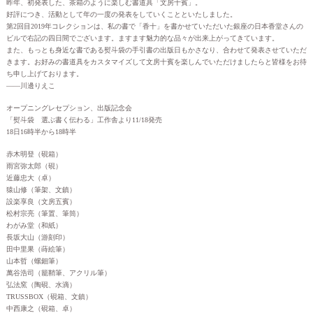
昨年、初発表した、茶箱のように楽しむ書道具「文房十賓」。
好評につき、活動として年の一度の発表をしていくことといたしました。
第2回目2019年コレクションは、私の書で「香十」を書かせていただいた銀座の日本香堂さんの
ビルで右記の四日間でございます。ますます魅力的な品々が出来上がってきています。
また、もっとも身近な書である熨斗袋の手引書の出版日もかさなり、合わせて発表させていただ
きます。お好みの書道具をカスタマイズして文房十賓を楽しんでいただけましたらと皆様をお待
ち申し上げております。
——川邊りえこ
オープニングレセプション、出版記念会
「熨斗袋 選ぶ書く伝わる」工作舎より11/18発売
18日16時半から18時半
赤木明登（硯箱）
雨宮弥太郎（硯）
近藤忠大（卓）
猿山修（筆架、文鎮）
設楽享良（文房五賓）
松村宗亮（筆置、筆筒）
わがみ堂（和紙）
長坂大山（游刻印）
田中里果（蒔絵筆）
山本哲（螺鈿筆）
萬谷浩司（籠鞘筆、アクリル筆）
弘法窯（陶硯、水滴）
TRUSSBOX（硯箱、文鎮）
中西康之（硯箱、卓）