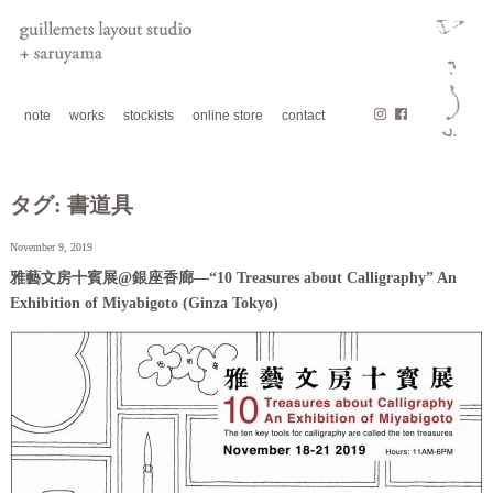
note
works
stockists
online store
contact
タグ:
書道具
November 9, 2019
雅藝文房十賓展@銀座香廊—“10 Treasures about Calligraphy” An
Exhibition of Miyabigoto (Ginza Tokyo)