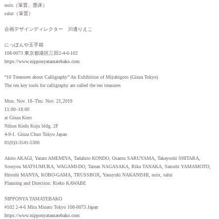
noix（筆置、墨床）
salut（筆置）
企画デザインディレクター 川邊りえこ
にっぽんや玉手箱
108-0073 東京都港区三田2-4-6-102
https://www.nipponyatamatebako.com
“10 Treasures about Calligraphy” An Exhibition of Miyabigoto (Ginza Tokyo)
The ten key tools for calligraphy are called the ten treasures
Mon. Nov. 18–Thu. Nov. 21,2019
11:00–18:00
at Ginza Koro
Nihon Kodo Koju bldg. 2F
4-9-1. Ginza Chuo Tokyo Japan
81(0)3-3541-5300
Akito AKAGI, Yataro AMEMIYA, Tadahiro KONDO, Osamu SARUYAMA, Takayoshi SHITARA,
Souryou MATSUMURA, WAGAMI-DO, Tarzan NAGASAKA, Rika TANAKA, Satoshi YAMAMOTO,
Hiroshi MANYA, KOBO-GAMA, TRUSSBOX, Yasuyuki NAKANISHI, noix, salut
Planning and Direction: Rieko KAWABE
NIPPONYA TAMATEBAKO
#102 2-4-6 Mita Minato Tokyo 108-0073 Japan
https://www.nipponyatamatebako.com