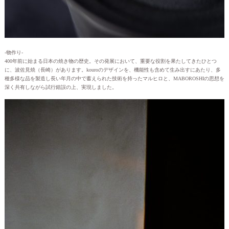
-物作り-
400年前に始まる日本の焼き物の歴史。その発展において、重要な役割を果たしてきたひとつ
に、波佐見焼（長崎）があります。kouroのデザインを、機能性も含めて生み出すにあたり、多
種多様な品を製造し長い年月の中で蓄えられた技術を持ったマルヒロと、MABOROSHIの思想を
深く共有しながら試行錯誤の上、実現しました。