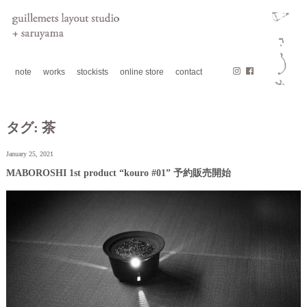
note
works
stockists
online store
contact
タグ:
茶
January 25, 2021
MABOROSHI 1st product “kouro #01” 予約販売開始