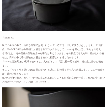
「kouro #01
現代の生活の中で、香炉を自宅でお使いになっている方は、決して多くはありません。では何
故、MABOROSHIから最初にお届けするプロダクトとして、kouroを選んだか。私たちの考え
る”香”とは、その前後の体験も含めた事だと考えています。その視点で考えた時、香炉という存
在は、日常の中で香の体験をお届けするのに相応しいと感じたからです。
「kouroの蓋を取る、蝋燭をセットし、火を灯す。」「蓋に香の元を盛り、燈の上に静かに載せ
る。」
そして「ゆっくりと漂い始めた香の移ろいと共に、灯の揺らぎを見つめ過ごす。」この一連全て
が、香の体験となります。
気持ちの落ち着き、安らぎその後に生まれる喜び。こうした香の文化の一端を、現代の中で自分
と向き合う一時として、お楽しみください。