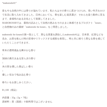
“maboroshi41”
昔も今も自然の中には香りが溢れています。私たちはその香りに惹きつけられ、長い年月をかけ
て生活に取り入れてきました。日本においても、香を楽しむ道具選び、それらを扱う動作に至る
まで、多様性のある文化として発展してきました。
MABOROSHIでは、最初の試みとして自然の恵みをそのままに体感できるプロダクト「kouro」
と自然物のみの素材「maboroshi for kouro」をご用意しました。
maboroshi for kouroの第一段として、異なる茶葉を調合したmaboroshi41は、日本茶、紅茶などを
含み、お茶を飲んだ時の安堵やリラックスする感覚を表現し、時と共に移ろう異なる香を感じて
いただくことができます。
草木の透明感ある爽やかな香り
↓
深緑の奥行きある安らぎの香り
↓
木の実を燻した香ばしい香り
↓
優しい甘みで包み込む香り
移ろいをお楽しみください。
¥1,100（税込）
内容量：35g（5g × 7包）
原材料：茶（国産）※飲料用ではございません