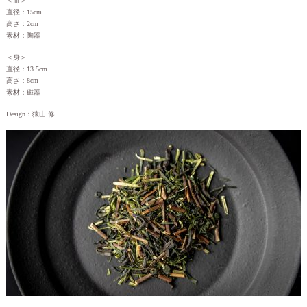
＜皿＞
直径：15cm
高さ：2cm
素材：陶器
＜身＞
直径：13.5cm
高さ：8cm
素材：磁器
Design：猿山 修