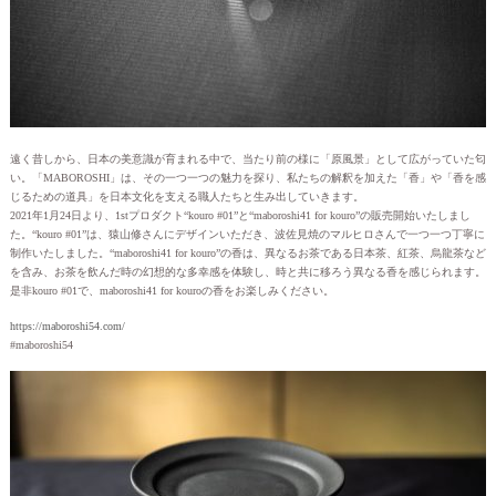
遠く昔しから、日本の美意識が育まれる中で、当たり前の様に「原風景」として広がっていた匂
い。「MABOROSHI」は、その一つ一つの魅力を探り、私たちの解釈を加えた「香」や「香を感
じるための道具」を日本文化を支える職人たちと生み出していきます。
2021年1月24日より、1stプロダクト“kouro #01”と“maboroshi41 for kouro”の販売開始いたしまし
た。“kouro #01”は、猿山修さんにデザインいただき、波佐見焼のマルヒロさんで一つ一つ丁寧に
制作いたしました。“maboroshi41 for kouro”の香は、異なるお茶である日本茶、紅茶、烏龍茶など
を含み、お茶を飲んだ時の幻想的な多幸感を体験し、時と共に移ろう異なる香を感じられます。
是非kouro #01で、maboroshi41 for kouroの香をお楽しみください。
https://maboroshi54.com/
#maboroshi54