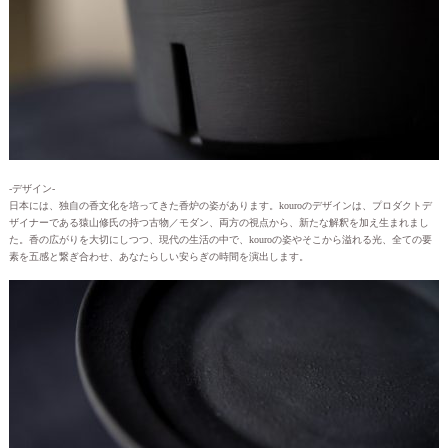
-デザイン-
日本には、独自の香文化を培ってきた香炉の姿があります。kouroのデザインは、プロダクトデ
ザイナーである猿山修氏の持つ古物／モダン、両方の視点から、新たな解釈を加え生まれまし
た。香の広がりを大切にしつつ、現代の生活の中で、kouroの姿やそこから溢れる光、全ての要
素を五感と繋ぎ合わせ、あなたらしい安らぎの時間を演出します。