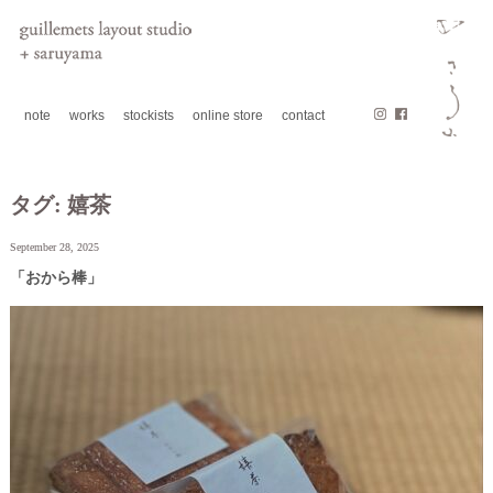
note
works
stockists
online store
contact
タグ:
嬉茶
September 28, 2025
「おから棒」