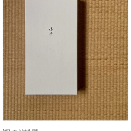
TAGS:
logo
,
おから棒
,
嬉茶