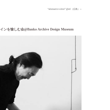
“alternative white” @ref.（広島） »
愉しむ会@Banko Archive Design Museum