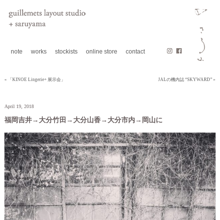
note
works
stockists
online store
contact
« 「KINOE Lingerie+ 展示会」
JALの機内誌 “SKYWARD” »
April 19, 2018
福岡吉井→大分竹田→大分山香→大分市内→岡山に