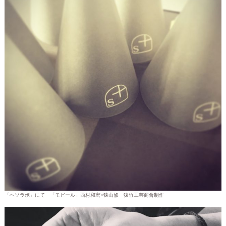
「ヘソラボ」にて 「モビール」西村和宏×猿山修 猿竹工芸商會制作