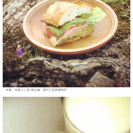
「木椀」木暮らし舎×猿山修 猿竹工芸商會制作