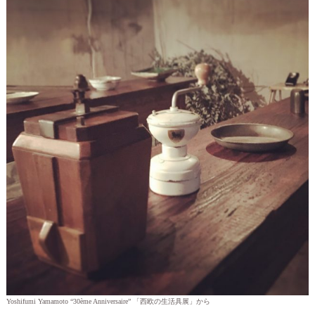
Yoshifumi Yamamoto “30ème Anniversaire” 「西欧の生活具展」から