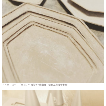
「月函」にて 「型皿」中西美香×猿山修 猿竹工芸商會制作