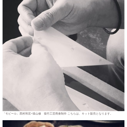
「モビール」西村和宏×猿山修 猿竹工芸商會制作 こちらは、キット販売となります。