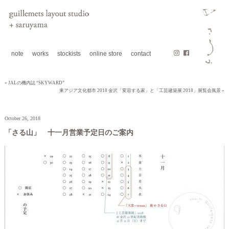
note
works
stockists
online store
contact
« JALの機内誌 “SKYWARD”
東アジア⽂化都市 2018 ⾦沢「変容する家」と「工芸建築展 2018」展覧会風景 »
October 26, 2018
「さる山」 十一月営業予定日のご案内