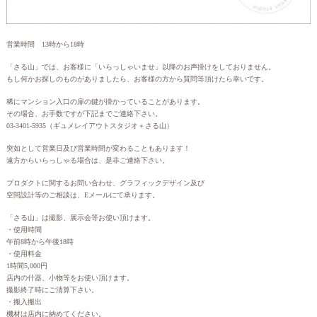
営業時間 13時から18時
「さる山」では、お客様に「いらっしゃいませ」以降のお声掛けをしておりません。
もし何かお探しのものがありましたら、お客様の方から質問等頂けたら幸いです。
稀にマンション入口の扉の鍵が掛かっていることがあります。
その場合、お手数ですが下記までご連絡下さい。
03-3401-5935（ギュメレイアウトスタジオ＋さる山）
突如として営業日及び営業時間が変わることもあります！
遠方からいらっしゃる場合は、是非ご連絡下さい。
プロダクトに関するお問い合わせ、グラフィックデザイン及び
空間設計等のご相談は、Eメールにて承ります。
「さる山」は撮影、展示会等お使い頂けます。
・使用時間
午前8時から午後18時
・使用料金
1時間5,000円
店内の什器、小物等をお使い頂けます。
撮影終了時にご清算下さい。
・搬入搬出
機材は店内に納めてください。