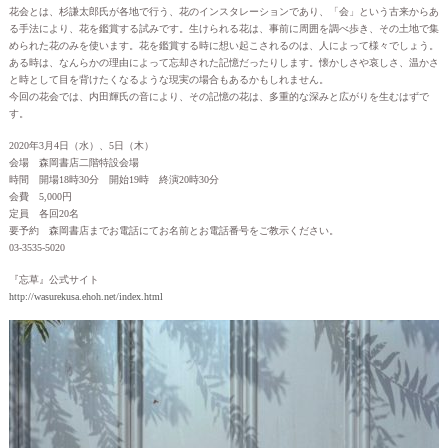
花会とは、杉謙太郎氏が各地で行う、花のインスタレーションであり、「会」という古来からあ
る手法により、花を鑑賞する試みです。生けられる花は、事前に周囲を調べ歩き、その土地で集
められた花のみを使います。花を鑑賞する時に想い起こされるのは、人によって様々でしょう。
ある時は、なんらかの理由によって忘却された記憶だったりします。懐かしさや哀しさ、温かさ
と時として目を背けたくなるような現実の場合もあるかもしれません。
今回の花会では、内田輝氏の音により、その記憶の花は、多重的な深みと広がりを生むはずで
す。
2020年3月4日（水）、5日（木）
会場 森岡書店二階特設会場
時間 開場18時30分 開始19時 終演20時30分
会費 5,000円
定員 各回20名
要予約 森岡書店までお電話にてお名前とお電話番号をご教示ください。
03-3535-5020
『忘草』公式サイト
http://wasurekusa.ehoh.net/index.html