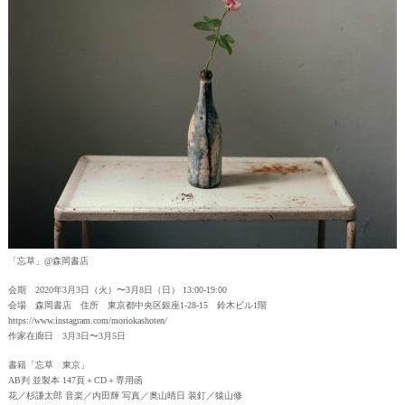
「忘草」@森岡書店
会期 2020年3月3日（火）〜3月8日（日） 13:00-19:00
会場 森岡書店 住所 東京都中央区銀座1-28-15 鈴木ビル1階
https://www.instagram.com/moriokashoten/
作家在廊日 3月3日〜3月5日
書籍「忘草 東京」
AB判 並製本 147頁＋CD＋専用函
花／杉謙太郎 音楽／内田輝 写真／奥山晴日 装釘／猿山修