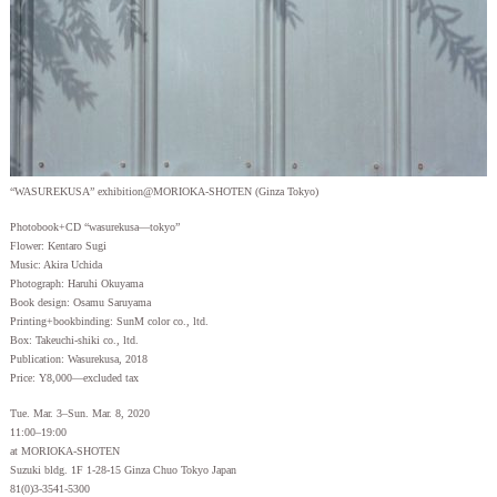
“WASUREKUSA” exhibition@MORIOKA-SHOTEN (Ginza Tokyo)
Photobook+CD “wasurekusa—tokyo”
Flower: Kentaro Sugi
Music: Akira Uchida
Photograph: Haruhi Okuyama
Book design: Osamu Saruyama
Printing+bookbinding: SunM color co., ltd.
Box: Takeuchi-shiki co., ltd.
Publication: Wasurekusa, 2018
Price: Y8,000—excluded tax
Tue. Mar. 3–Sun. Mar. 8, 2020
11:00–19:00
at MORIOKA-SHOTEN
Suzuki bldg. 1F 1-28-15 Ginza Chuo Tokyo Japan
81(0)3-3541-5300