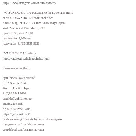
https://www.instagram.com/moriokashoten/
“WASUREKUSA” live performance for flower and music
at MORIOKA-SHOTEN additional place
Suzuki bldg. 2F 1-28-15 Ginza Chuo Tokyo Japan
Wed. Mar. 4 and Thu. Mar. 5, 2020
open: 18:30, start: 19:00
entrance fee: 5,000 yen
reservation: 81(0)3-3535-5020
“WASUREKUSA” website
http://wasurekusa.ehoh.net/index.html
Please come see them.
“guillemets layout studio”
3-4-2 Senzoku Taito
Tokyo 111-0031 Japan
81(0)80-3341-0209
conoide@guillemets.net
cahors@me.com
gls.plus.s@gmail.com
https://guillemets.net/
facebook.com/guillemets.layout.studio.saruyama
instagram.com/conoide_saruyama
soundcloud.com/osamu-saruyama