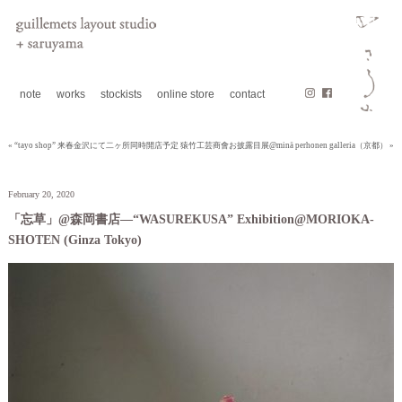
note
works
stockists
online store
contact
« “tayo shop” 来春金沢にて二ヶ所同時開店予定
猿竹工芸商會お披露目展@minä perhonen galleria（京都） »
February 20, 2020
「忘草」@森岡書店—“WASUREKUSA” Exhibition@MORIOKA-
SHOTEN (Ginza Tokyo)