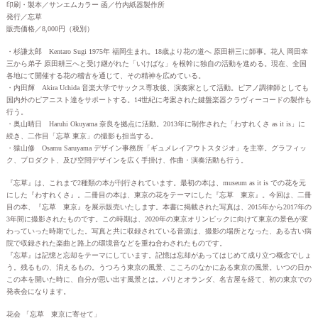
印刷・製本／サンエムカラー 函／竹内紙器製作所
発行／忘草
販売価格／8,000円（税別）
・杉謙太郎 Kentaro Sugi 1975年 福岡生まれ。18歳より花の道へ 原田耕三に師事。花人 岡田幸
三から弟子 原田耕三へと受け継がれた「いけばな」を根幹に独自の活動を進める。現在、全国
各地にて開催する花の稽古を通じて、その精神を広めている。
・内田輝 Akira Uchida 音楽大学でサックス専攻後、演奏家として活動。ピアノ調律師としても
国内外のピアニスト達をサポートする。14世紀に考案された鍵盤楽器クラヴィーコードの製作も
行う。
・奥山晴日 Haruhi Okuyama 奈良を拠点に活動。2013年に制作された「わすれくさ as it is」に
続き、二作目「忘草 東京」の撮影も担当する。
・猿山修 Osamu Saruyama デザイン事務所「ギュメレイアウトスタジオ」を主宰。グラフィッ
ク、プロダクト、及び空間デザインを広く手掛け、作曲・演奏活動も行う。
『忘草』は、これまで2種類の本が刊行されています。最初の本は、museum as it is での花を元
にした『わすれくさ』。二冊目の本は、東京の花をテーマにした『忘草 東京』。今回は、二冊
目の本、『忘草 東京』を展示販売いたします。本書に掲載された写真は、2015年から2017年の
3年間に撮影されたものです。この時期は、2020年の東京オリンピックに向けて東京の景色が変
わっていった時期でした。写真と共に収録されている音源は、撮影の場所となった、ある古い病
院で収録された楽曲と路上の環境音などを重ね合わされたものです。
『忘草』は記憶と忘却をテーマにしています。記憶は忘却があってはじめて成り立つ概念でしょ
う。残るもの、消えるもの。うつろう東京の風景、こころのなかにある東京の風景。いつの日か
この本を開いた時に、自分が思い出す風景とは。パリとオランダ、名古屋を経て、初の東京での
発表会になります。
花会 「忘草 東京に寄せて」