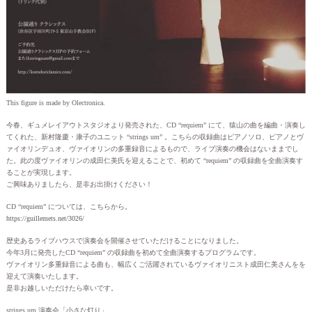
This figure is made by Olectronica.
今春、ギュメレイアウトスタジオより発売された、CD “requiem” にて、猿山の曲を編曲・演奏し
てくれた、新村隆慶・康子のユニット “strings um” 。こちらの収録曲はピアノソロ、ピアノとヴ
ァイオリンデュオ、ヴァイオリンの多重録音によるもので、ライブ演奏の機会はないままでし
た。此の度ヴァイオリンの成田仁美氏を迎えることで、初めて “requiem” の収録曲を全曲演奏す
ることが実現します。
ご興味ありましたら、是非お出掛けください！
CD “requiem” については、こちらから。
https://guillemets.net/3026/
歴史あるライブハウスで演奏会を開催させていただけることになりました。
今年3月に発売したCD “requiem” の収録曲を初めて全曲演奏するプログラムです。
ヴァイオリン多重録音による曲も、幅広くご活躍されているヴァイオリニスト成田仁美さんをを
迎えて演奏いたします。
是非お越しいただけたら幸いです。
strings um 演奏会「小さな灯り」