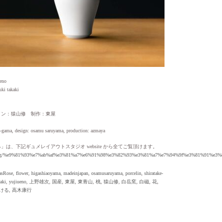
no
 takaki
イン：猿山修 制作：東屋
e-gama, design: osamu saruyama, production: azmaya
は、下記ギュメレイアウトスタジオ website から全てご覧頂けます。
.net/tag/%e9%81%93%e7%ab%af%e3%81%a7%e6%91%98%e3%82%93%e3%81%a7%e7%94%9f%e3%81%91%e3%
asRose
,
flower
,
higashiaoyama
,
madeinjapan
,
osamusaruyama
,
porcelin
,
shiratake-
aki
,
yujiueno
,
上野雄次
,
国産
,
東屋
,
東青山
,
桃
,
猿山修
,
白岳窯
,
白磁
,
花
,
ける
,
高木康行