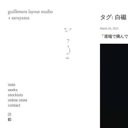
タグ:
白磁
March 26, 2022
「道端で摘んで生け
note
works
stockists
online store
contact