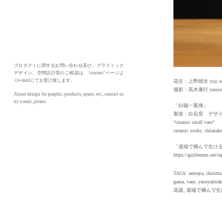
プロダクトに関するお問い合わせ及び、グラフィック
デザイン、空間設計等のご相談は、‘contact’ ページよ
りe-mailにてお受け致します。
花生：上野雄次 yuji ue
撮影：高木康行 yasuyuki
About design for graphic, products, space, etc., contact us
by e-mail, please.
「白磁一葉挿」
製造：白岳窯 デザ
“ceramic small vase”
ceramic works: shiratak
「道端で摘んで生ける」
https://guillemets
TAGS:
azmaya
,
christm
gama
,
vase
,
yasuyukitak
花器
,
道端で摘んで生