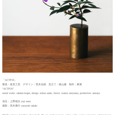
「ACTP20」
製造：坂見工芸 デザイン：荒木信雄 見立て：猿山修 制作：東屋
“ACTP20”
metal works: sakami-kogei, design: nobuo araki, choice: osamu saruyama, production: azmaya
花生：上野雄次 yuji ueno
撮影：高木康行 yasuyuki takaki