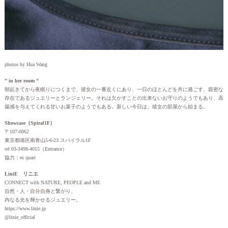
photos by Hua Wang
” in her room “
朝起きてから夜眠りにつくまで、彼女の一番近くにあり、一日のほとんどを共に過ごす、親密な
存在であるジュエリーとランジェリー。それは欠かすことの出来ないお守りのようでもあり、高
揚感を与えてくれる甘いお菓子のようでもある。新しい今日は、彼女の部屋から始まる。
Showcase（Spiral1F）
〒107-0062
東京都港区南青山5-6-23 スパイラル1F
tel 03-3498-4015（Entrance）
協力：es quart
LiniE リニエ
CONNECT with NATURE, PEOPLE and ME
自然・人・自分自身と繋がり、
内なる光を輝かせるジュエリー。
https://www.linie.jp
@linie_official