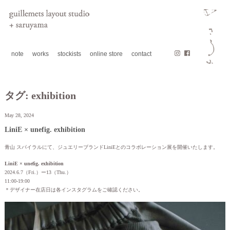
note
works
stockists
online store
contact
タグ:
exhibition
May 28, 2024
LiniE × unefig. exhibition
青山 スパイラルにて、ジュエリーブランドLiniEとのコラボレーション展を開催いたします。
LiniE × unefig. exhibition
2024.6.7（Fri.）ー13（Thu.）
11:00-19:00
＊デザイナー在店日は各インスタグラムをご確認ください。