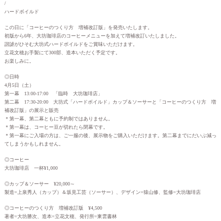
/
ハードボイルド
この日に「コーヒーのつくり方 増補改訂版」を発売いたします。
初版から6年、大坊珈琲店のコーヒーメニューを加えて増補改訂いたしました。
諧謔がひそむ大坊式ハードボイルドをご賞味いただけます。
立花文穂お手製にて300部、造本いただく予定です。
お楽しみに。
◎日時
4月5日（土）
第一幕 13:00-17:00 「臨時 大坊珈琲店」
第二幕 17:30-20:00 大坊式「ハードボイルド」カップ＆ソーサーと「コーヒーのつくり方 増
補改訂版」の展示と販売
＊第一幕、第二幕ともに予約制ではありません。
＊第一幕は、コーヒー豆が切れたら閉幕です。
＊第一幕にご入場の方は、ご一服の後、展示物をご購入いただけます。第二幕までにだいぶ減っ
てしまうかもしれません。
◎コーヒー
大坊珈琲店 一杯¥1,000
◎カップ＆ソーサー ¥20,000～
製造=上泉秀人（カップ）＆坂見工芸（ソーサー）、デザイン=猿山修、監修=大坊珈琲店
◎コーヒーのつくり方 増補改訂版 ¥4,500
著者=大坊勝次、造本=立花文穂、発行所=東雲書林