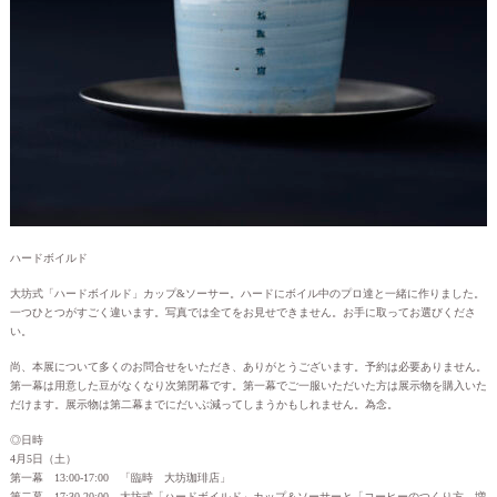
ハードボイルド
大坊式「ハードボイルド」カップ&ソーサー。ハードにボイル中のプロ達と一緒に作りました。
一つひとつがすごく違います。写真では全てをお見せできません。お手に取ってお選びくださ
い。
尚、本展について多くのお問合せをいただき、ありがとうございます。予約は必要ありません。
第一幕は用意した豆がなくなり次第閉幕です。第一幕でご一服いただいた方は展示物を購入いた
だけます。展示物は第二幕までにだいぶ減ってしまうかもしれません。為念。
◎日時
4月5日（土）
第一幕 13:00-17:00 「臨時 大坊珈琲店」
第二幕 17:30-20:00 大坊式「ハードボイルド」カップ＆ソーサーと「コーヒーのつくり方 増