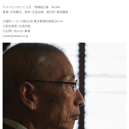
◎コーヒーのつくり方 増補改訂版 ¥4,500
著者=大坊勝次、造本=立花文穂、発行所=東雲書林
◎場所＝パレス青山106 東京都港区南青山6-1-6
◎宣伝美術=立花文穂
◎お問い合わせ=東屋
contact@azmaya.co.jp