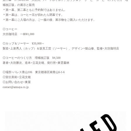
補改訂版」の展示と販売
＊第一幕、第二幕ともに予約制ではありません。
＊第一幕は、コーヒー豆が切れたら閉幕です。
＊第一幕にご入場の方は、ご一服の後、展示物をご購入いただけます。
◎コーヒー
大坊珈琲店 一杯¥1,000
◎カップ＆ソーサー ¥20,000～
製造=上泉秀人（カップ）＆坂見工芸（ソーサー）、デザイン=猿山修、監修=大坊珈琲店
◎コーヒーのつくり方 増補改訂版 ¥4,500
著者=大坊勝次、造本=立花文穂、発行所=東雲書林
◎場所=パレス青山106 東京都港区南青山6-1-6
◎宣伝美術=立花文穂
◎お問い合わせ=東屋
contact@azmaya.co.jp