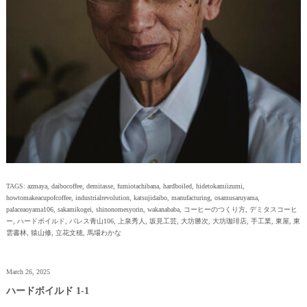
TAGS:
azmaya
,
daibocoffee
,
demitasse
,
fumiotachibana
,
hardboiled
,
hidetokamiizumi
,
howtomakeacupofcoffee
,
industrialrevolution
,
katsujidaibo
,
manufacturing
,
osamusaruyama
,
palaceaoyama106
,
sakamikogei
,
shinonomesyorin
,
wakanababa
,
コーヒーのつくり方
,
デミタスコーヒ
ー
,
ハードボイルド
,
パレス青山106
,
上泉秀人
,
坂見工芸
,
大坊勝次
,
大坊珈琲店
,
手工業
,
東屋
,
東
雲書林
,
猿山修
,
立花文穂
,
馬場わかな
March 26, 2025
ハードボイルド 1-1