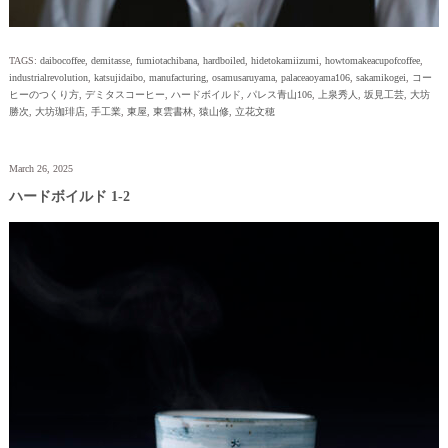
TAGS:
daibocoffee
,
demitasse
,
fumiotachibana
,
hardboiled
,
hidetokamiizumi
,
howtomakeacupofcoffee
,
industrialrevolution
,
katsujidaibo
,
manufacturing
,
osamusaruyama
,
palaceaoyama106
,
sakamikogei
,
コー
ヒーのつくり方
,
デミタスコーヒー
,
ハードボイルド
,
パレス青山106
,
上泉秀人
,
坂見工芸
,
大坊
勝次
,
大坊珈琲店
,
手工業
,
東屋
,
東雲書林
,
猿山修
,
立花文穂
March 26, 2025
ハードボイルド 1-2