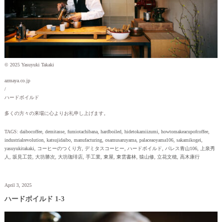
© 2025 Yasuyuki Takaki
azmaya.co.jp
/
ハードボイルド
多くの方々の来場に心よりお礼申し上げます。
TAGS:
daibocoffee
,
demitasse
,
fumiotachibana
,
hardboiled
,
hidetokamiizumi
,
howtomakeacupofcoffee
,
industrialrevolution
,
katsujidaibo
,
manufacturing
,
osamusaruyama
,
palaceaoyama106
,
sakamikogei
,
yasuyukitakaki
,
コーヒーのつくり方
,
デミタスコーヒー
,
ハードボイルド
,
パレス青山106
,
上泉秀
人
,
坂見工芸
,
大坊勝次
,
大坊珈琲店
,
手工業
,
東屋
,
東雲書林
,
猿山修
,
立花文穂
,
高木康行
April 3, 2025
ハードボイルド 1-3