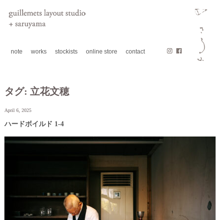
note
works
stockists
online store
contact
タグ:
立花文穂
April 6, 2025
ハードボイルド 1-4