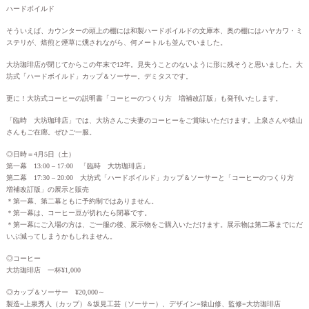
ハードボイルド
そういえば、カウンターの頭上の棚には和製ハードボイルドの文庫本、奥の棚にはハヤカワ・ミ
ステリが、焙煎と煙草に燻されながら、何メートルも並んでいました。
大坊珈琲店が閉じてからこの年末で12年。見失うことのないように形に残そうと思いました。大
坊式「ハードボイルド」カップ＆ソーサー。デミタスです。
更に！大坊式コーヒーの説明書「コーヒーのつくり方 増補改訂版」も発刊いたします。
「臨時 大坊珈琲店」では、大坊さんご夫妻のコーヒーをご賞味いただけます。上泉さんや猿山
さんもご在廊。ぜひご一服。
◎日時＝4月5日（土）
第一幕 13:00 – 17:00 「臨時 大坊珈琲店」
第二幕 17:30 – 20:00 大坊式「ハードボイルド」カップ＆ソーサーと「コーヒーのつくり方
増補改訂版」の展示と販売
＊第一幕、第二幕ともに予約制ではありません。
＊第一幕は、コーヒー豆が切れたら閉幕です。
＊第一幕にご入場の方は、ご一服の後、展示物をご購入いただけます。展示物は第二幕までにだ
いぶ減ってしまうかもしれません。
◎コーヒー
大坊珈琲店 一杯¥1,000
◎カップ＆ソーサー ¥20,000～
製造=上泉秀人（カップ）＆坂見工芸（ソーサー）、デザイン=猿山修、監修=大坊珈琲店