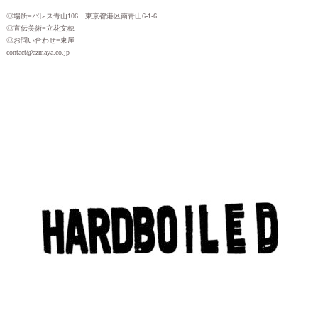
◎場所=パレス青山106 東京都港区南青山6-1-6
◎宣伝美術=立花文穂
◎お問い合わせ=東屋
contact@azmaya.co.jp