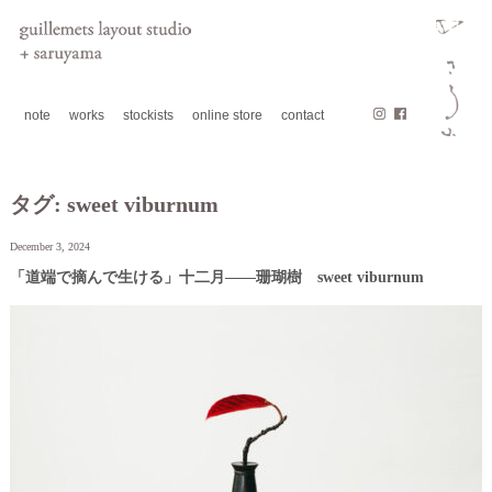
note
works
stockists
online store
contact
タグ:
sweet viburnum
December 3, 2024
「道端で摘んで生ける」十二月——珊瑚樹 sweet viburnum