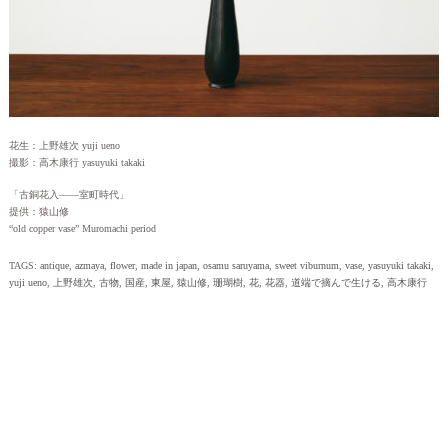
花生：上野雄次 yuji ueno
撮影：高木康行 yasuyuki takaki
「古銅花入――室町時代」
提供：猿山修
“old copper vase” Muromachi period
TAGS:
antique
,
azmaya
,
flower
,
made in japan
,
osamu saruyama
,
sweet viburnum
,
vase
,
yasuyuki takaki
,
yuji ueno
,
上野雄次
,
古物
,
国産
,
東屋
,
猿山修
,
珊瑚樹
,
花
,
花器
,
道端で摘んで生ける
,
高木康行