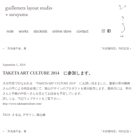
note
works
stockists
online store
contact
« 「月光値千金」展
『大坊珈琲店』刊行記念 »
September 1, 2014
TAKETA ART CULTURE 2014 に参加します。
大分竹田で行なわれる “TAKETA ART CULTURE 2014” にお誘い頂きました。書家の草刈樵峰
さんの手による特設会場にて、猿山デザインのプロダクトを展示販売します。最終日には、草刈
さんと竹藝の中臣一さんを交えてお話会を予定しています。
詳しくは、下記ウェブサイトをご覧下さい。
http://www.taketaartculture.com/
TAGS:
さる山
,
デザイン
,
猿山修
« 「月光値千金」展
『大坊珈琲店』刊行記念 »