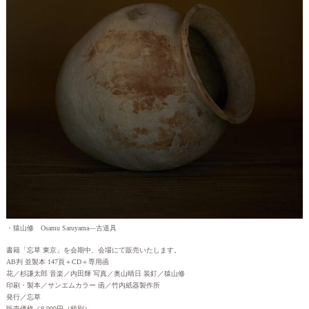
・猿山修 Osamu Saruyama—古道具
書籍「忘草 東京」を会期中、会場にて販売いたします。
AB判 並製本 147頁＋CD＋専用函
花／杉謙太郎 音楽／内田輝 写真／奥山晴日 装釘／猿山修
印刷・製本／サンエムカラー 函／竹内紙器製作所
発行／忘草
販売価格／8,000円（税別）