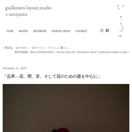
note
works
stockists
online store
contact
« 茶話会「ものづかい、ものづくり、うつくしい暮らし」
濱中史朗展—Shiro HAMANAKA—the last show for “alternative white” exhibition/ceramic works »
November 11, 2018
「忘草—花、間、音、そして花のための器を中心に」