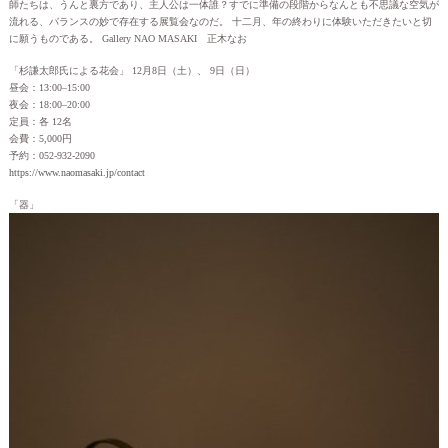
師たちは、うんと裏方であり、主人公は一体誰？すでに準備の段階からなんとも不思議な空気が
流れる、バランスの妙で存在する展覧会なのだ。 十二月、年の終わりに体験いただきたいと切
に願うものである。 Gallery NAO MASAKI 正木なお
「杉謙太郎氏による花会」 12月8日（土）、 9日（日）
昼会：13:00–15:00
夜会：18:00–20:00
定員：各 12名
会費：5,000円
予約：052-932-2090
https://www.naomasaki.jp/contact
「器」