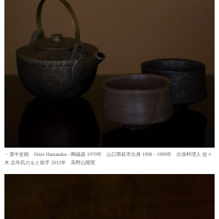
・濱中史朗 Shiro Hamanaka—陶磁器 1970年 山口県萩市出身 1998－1999年 出張料理人 佐々
木 志年氏のもと助手 2012年 高野山開窯