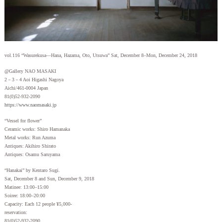
vol.116 “Wasurekusa—Hana, Hazama, Oto, Utsuwa” Sat, December 8–Mon, December 24, 2018
@Gallery NAO MASAKI
2－3－4 Aoi Higashi Nagoya
Aichi/461-0004 Japan
81(0)52-932-2090
https://www.naomasaki.jp
“Vessel for flower”
Ceramic works: Shiro Hamanaka
Metal works: Run Azuma
Antiques: Akihiro Shirato
Antiques: Osamu Saruyama
“Hanakai” by Kentaro Sugi.
Sat, December 8 and Sun, December 9, 2018
Matinee: 13:00–15:00
Soiree: 18:00–20:00
Capacity: Each 12 people ¥5,000-
reservation:
81(0)52-932-2090