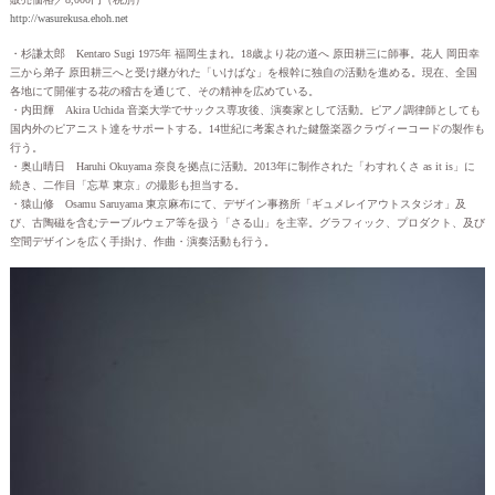
http://wasurekusa.ehoh.net
・杉謙太郎 Kentaro Sugi 1975年 福岡生まれ。18歳より花の道へ 原田耕三に師事。花人 岡田幸
三から弟子 原田耕三へと受け継がれた「いけばな」を根幹に独自の活動を進める。現在、全国
各地にて開催する花の稽古を通じて、その精神を広めている。
・内田輝 Akira Uchida 音楽大学でサックス専攻後、演奏家として活動。ピアノ調律師としても
国内外のピアニスト達をサポートする。14世紀に考案された鍵盤楽器クラヴィーコードの製作も
行う。
・奥山晴日 Haruhi Okuyama 奈良を拠点に活動。2013年に制作された「わすれくさ as it is」に
続き、二作目「忘草 東京」の撮影も担当する。
・猿山修 Osamu Saruyama 東京麻布にて、デザイン事務所「ギュメレイアウトスタジオ」及
び、古陶磁を含むテーブルウェア等を扱う「さる山」を主宰。グラフィック、プロダクト、及び
空間デザインを広く手掛け、作曲・演奏活動も行う。