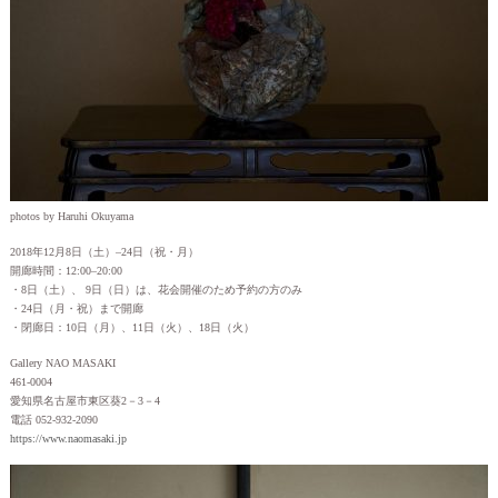
photos by Haruhi Okuyama
2018年12月8日（土）–24日（祝・月）
開廊時間：12:00–20:00
・8日（土）、 9日（日）は、花会開催のため予約の方のみ
・24日（月・祝）まで開廊
・閉廊日：10日（月）、11日（火）、18日（火）
Gallery NAO MASAKI
461-0004
愛知県名古屋市東区葵2－3－4
電話 052-932-2090
https://www.naomasaki.jp