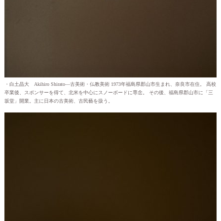
・白土晶大 Akihiro Shirato—古美術・仏教美術 1973年福島県郡山市生まれ、奈良市在住。 高校
卒業後、スポンサーを得て、北米を中心にスノーボードに専念。 その後、福島県郡山市に「三
坂堂」開業。主に日本の古美術、古民藝を扱う。