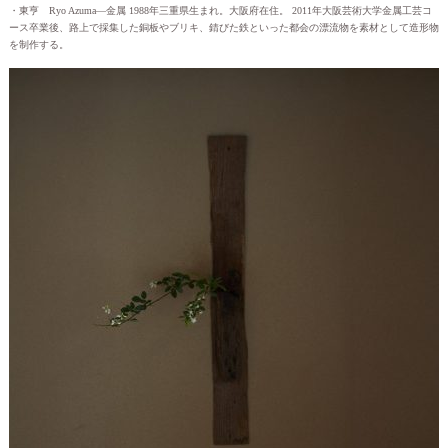
・東亨 Ryo Azuma—金属 1988年三重県生まれ。大阪府在住。 2011年大阪芸術大学金属工芸コ
ース卒業後、路上で採集した銅板やブリキ、錆びた鉄といった都会の漂流物を素材として造形物
を制作する。