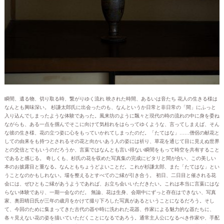
瞬間、遺る物、切り取る時、繋がりゆく流れ 映された時間、あるいは音たち 花人の生きる様は
なんとも興味深い。 杉謙太郎氏に出会ったのも、なんというか日常と非日常の「間」にふっと
入り込んでしまったような体験であった。風来坊のように飄々と現代の時の流れの中に身を委ね
ながらも、ある一点を掴んでそこに向けて気枯れをはらってゆくような、言ってしまえば、そん
な彼の生き様、花の立つ姿に心をもっていかれてしまったのだ。「たてはな」……僧侶の献花と
しての由来をも持つとされるその花と向かいあう人の姿には祈り、草花を通じて目に見えぬ世界
との交信とでもいうのだろうか、言葉ではなんとも言い得ない瞬間をもって時空を共有すること
であると感じる。 奇しくも、杉氏の花を収めた写真集の完成にピタリと間が合い、この美しい
本のお披露目と重なる。なんともちょうどよいことだ。これが杉謙太郎、また「たてはな」とい
うことなのかもしれない。場を整えるとすべてのご縁が引き合う。 初日、二日目と催される花
会には、ぜひともご縁があうようであれば、お立ち会いいただきたい。これは本当に言葉にはな
らない体験であり、一期一会なのだ。 無論、花は生身、会期中にずっと存在はできない、写真
家、奥田晴日氏が三年の歳月をかけて撮り下ろした写真があるということになるだろう。そし
て、今回のために集まってきた古代の器や時に洗われた花器、作家による魅力的な器たちに、
各々見えない花の姿を描いていただくことになるであろう。通常主人公になるべき作家や、手配