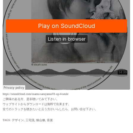
https://soundcloud.com/osamu-saruyama/01-op-4-seule
ご興味のある方、是非聴いてみて下さい。
ウェブサイトからダウンロードは無料で出来ます。
全てのトラックを聴きたいと云う方がいらしたら、お問い合せ下さい。
TAGS:
デザイン
,
三宅流
,
猿山修
,
音楽