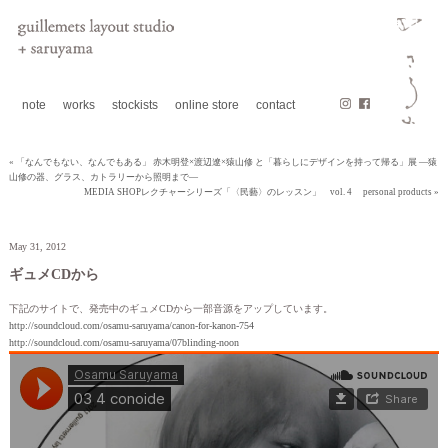
note
works
stockists
online store
contact
« 「なんでもない、なんでもある」 赤木明登×渡辺遼×猿山修 と「暮らしにデザインを持って帰る」展 —猿
山修の器、グラス、カトラリーから照明まで—
MEDIA SHOPレクチャーシリーズ「〈民藝〉のレッスン」 vol. 4 personal products »
May 31, 2012
ギュメCDから
下記のサイトで、発売中のギュメCDから一部音源をアップしています。
http://soundcloud.com/osamu-saruyama/canon-for-kanon-754
http://soundcloud.com/osamu-saruyama/07blinding-noon