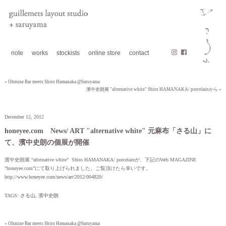
note
works
stockists
online store
contact
« Ohmine Bar meets Shiro Hamanaka @Saruyama
濱中史朗展 "alternative white" Shiro HAMANAKA/ porcelainから »
December 12, 2012
honeyee.com News/ ART "alternative white" 元麻布「さる山」に
て、濱中史朗の個展が開催
濱中史朗展 “alternative white” Shiro HAMANAKA/ porcelainが、下記のWeb MAGAZINE
“honeyee.com”にて取り上げられました。ご覧頂けたら幸いです。
http://www.honeyee.com/news/art/2012/004820/
TAGS:
さる山
,
濱中史朗
« Ohmine Bar meets Shiro Hamanaka @Saruyama