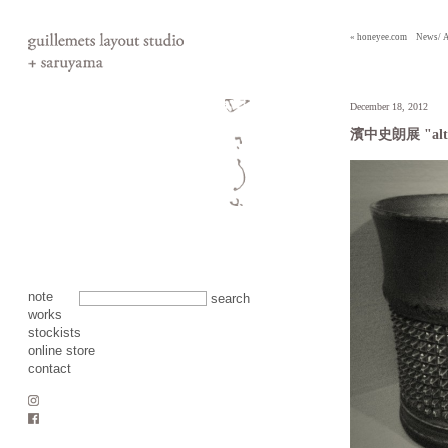
« honeyee.com Ne
December 18, 2012
濱中史朗展 "alter
note
search
works
stockists
online store
contact