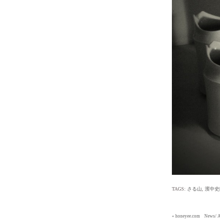
TAGS:
さる山
,
濱中史
« honeyee.com Ne