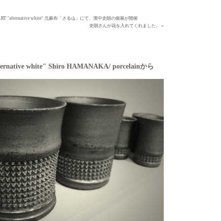
ws/ ART "alternative white" 元麻布「さる山」にて、濱中史朗の個展が開催
史朗さんが花を入れてくれました。 »
native white" Shiro HAMANAKA/ porcelainから