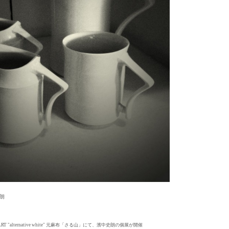
朗
ws/ ART "alternative white" 元麻布「さる山」にて、濱中史朗の個展が開催