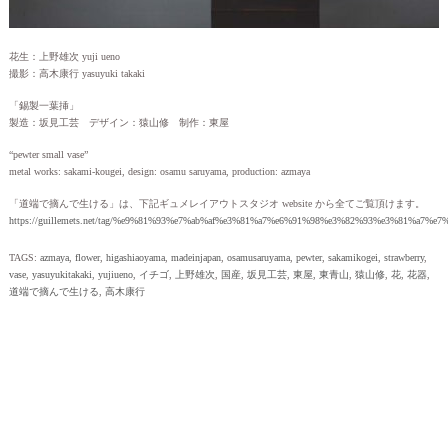
花生：上野雄次 yuji ueno
撮影：高木康行 yasuyuki takaki
「錫製一葉挿」
製造：坂見工芸 デザイン：猿山修 制作：東屋
“pewter small vase”
metal works: sakami-kougei, design: osamu saruyama, production: azmaya
「道端で摘んで生ける」は、下記ギュメレイアウトスタジオ website から全てご覧頂けます。
https://guillemets.net/tag/%e9%81%93%e7%ab%af%e3%81%a7%e6%91%98%e3%82%93%e3%81%a7%e
TAGS:
azmaya
,
flower
,
higashiaoyama
,
madeinjapan
,
osamusaruyama
,
pewter
,
sakamikogei
,
strawberry
,
vase
,
yasuyukitakaki
,
yujiueno
,
イチゴ
,
上野雄次
,
国産
,
坂見工芸
,
東屋
,
東青山
,
猿山修
,
花
,
花器
,
道端で摘んで生ける
,
高木康行