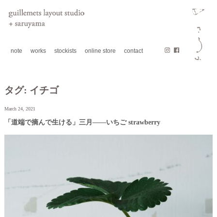
note
works
stockists
online store
contact
タグ:
イチゴ
March 24, 2021
「道端で摘んで生ける」三月——いちご strawberry