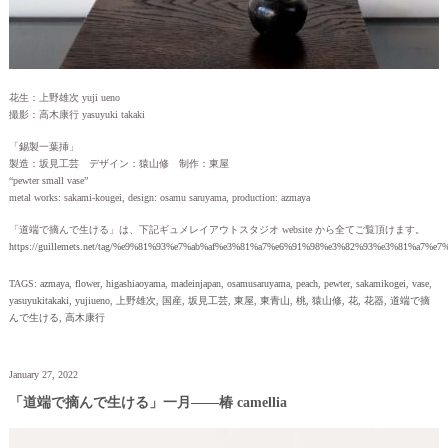
花生：上野雄次 yuji ueno
撮影：高木康行 yasuyuki takaki
「錫製一葉挿」
製造：坂見工芸 デザイン：猿山修 制作：東屋
“pewter small vase”
metal works: sakami-kougei, design: osamu saruyama, production: azmaya
「道端で摘んで生ける」は、下記ギュメレイアウトスタジオ website から全てご覧頂けます。
https://guillemets.net/tag/%e9%81%93%e7%ab%af%e3%81%a7%e6%91%98%e3%82%93%e3%81%a7%e
TAGS:
azmaya
,
flower
,
higashiaoyama
,
madeinjapan
,
osamusaruyama
,
peach
,
pewter
,
sakamikogei
,
vase
,
yasuyukitakaki
,
yujiueno
,
上野雄次
,
国産
,
坂見工芸
,
東屋
,
東青山
,
桃
,
猿山修
,
花
,
花器
,
道端で摘
んで生ける
,
高木康行
January 27, 2022
「道端で摘んで生ける」一月——椿 camellia