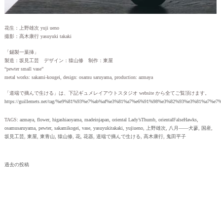
花生：上野雄次 yuji ueno
撮影：高木康行 yasuyuki takaki
「錫製一葉挿」
製造：坂見工芸 デザイン：猿山修 制作：東屋
“pewter small vase”
metal works: sakami-kougei, design: osamu saruyama, production: azmaya
「道端で摘んで生ける」は、下記ギュメレイアウトスタジオ website から全てご覧頂けます。
https://guillemets.net/tag/%e9%81%93%e7%ab%af%e3%81%a7%e6%91%98%e3%82%93%e3%81%a7%e
TAGS:
azmaya
,
flower
,
higashiaoyama
,
madeinjapan
,
oriental Lady’sThumb
,
orientalFalseHawks
,
osamusaruyama
,
pewter
,
sakamikogei
,
vase
,
yasuyukitakaki
,
yujiueno
,
上野雄次
,
八月——犬蓼
,
国産
,
坂見工芸
,
東屋
,
東青山
,
猿山修
,
花
,
花器
,
道端で摘んで生ける
,
高木康行
,
鬼田平子
投
過去の投稿
稿
ナ
ビ
ゲ