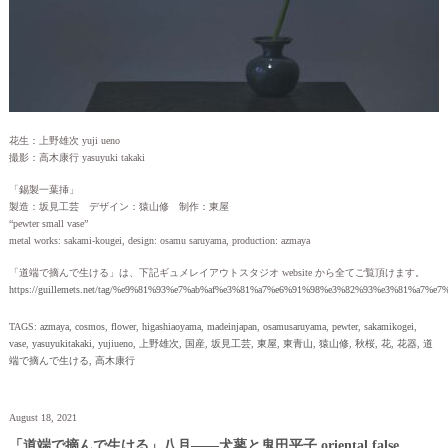
花生：上野雄次 yuji ueno
撮影：高木康行 yasuyuki takaki
「錫製一葉挿」
製造：坂見工芸 デザイン：猿山修 制作：東屋
“pewter small vase”
metal works: sakami-kougei, design: osamu saruyama, production: azmaya
「道端で摘んで生ける」は、下記ギュメレイアウトスタジオ website から全てご覧頂けます。
https://guillemets.net/tag/%e9%81%93%e7%ab%af%e3%81%a7%e6%91%98%e3%82%93%e3%81%a7%e
TAGS:
azmaya
,
cosmos
,
flower
,
higashiaoyama
,
madeinjapan
,
osamusaruyama
,
pewter
,
sakamikogei
,
vase
,
yasuyukitakaki
,
yujiueno
,
上野雄次
,
国産
,
坂見工芸
,
東屋
,
東青山
,
猿山修
,
秋桜
,
花
,
花器
,
道
端で摘んで生ける
,
高木康行
August 18, 2021
「道端で摘んで生ける」八月——犬蓼と鬼田平子 oriental false