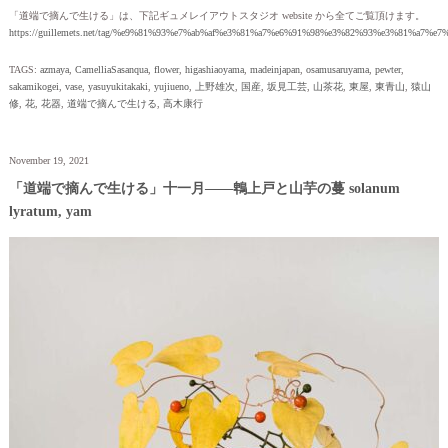
「道端で摘んで生ける」は、下記ギュメレイアウトスタジオ website から全てご覧頂けます。
https://guillemets.net/tag/%e9%81%93%e7%ab%af%e3%81%a7%e6%91%98%e3%82%93%e3%81%a7%e
TAGS:
azmaya
,
CamelliaSasanqua
,
flower
,
higashiaoyama
,
madeinjapan
,
osamusaruyama
,
pewter
,
sakamikogei
,
vase
,
yasuyukitakaki
,
yujiueno
,
上野雄次
,
国産
,
坂見工芸
,
山茶花
,
東屋
,
東青山
,
猿山
修
,
花
,
花器
,
道端で摘んで生ける
,
高木康行
November 19, 2021
「道端で摘んで生ける」十一月——鵯上戸と山芋の蔓 solanum
lyratum, yam