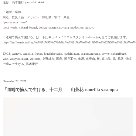
撮影：高木康行 yasuyuki takaki
「錫製一葉挿」
製造：坂見工芸 デザイン：猿山修 制作：東屋
“pewter small vase”
metal works: sakami-kougei, design: osamu saruyama, production: azmaya
「道端で摘んで生ける」は、下記ギュメレイアウトスタジオ website から全てご覧頂けます。
https://guillemets.net/tag/%e9%81%93%e7%ab%af%e3%81%a7%e6%91%98%e3%82%93%e3%81%a7%e
TAGS:
azmaya
,
camellia
,
flower
,
higashiaoyama
,
madeinjapan
,
osamusaruyama
,
pewter
,
sakamikogei
,
vase
,
yasuyukitakaki
,
yujiueno
,
上野雄次
,
国産
,
坂見工芸
,
東屋
,
東青山
,
椿
,
猿山修
,
花
,
花器
,
道端
で摘んで生ける
,
高木康行
December 22, 2021
「道端で摘んで生ける」十二月——山茶花 camellia sasanqua