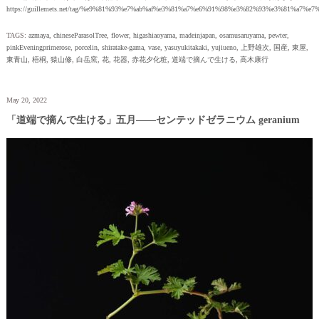
https://guillemets.net/tag/%e9%81%93%e7%ab%af%e3%81%a7%e6%91%98%e3%82%93%e3%81%a7%e
TAGS:
azmaya
,
chineseParasolTree
,
flower
,
higashiaoyama
,
madeinjapan
,
osamusaruyama
,
pewter
,
pinkEveningprimerose
,
porcelin
,
shiratake-gama
,
vase
,
yasuyukitakaki
,
yujiueno
,
上野雄次
,
国産
,
東屋
,
東青山
,
梧桐
,
猿山修
,
白岳窯
,
花
,
花器
,
赤花夕化粧
,
道端で摘んで生ける
,
高木康行
May 20, 2022
「道端で摘んで生ける」五月——センテッドゼラニウム geranium