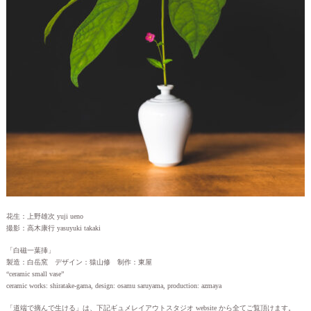
花生：上野雄次 yuji ueno
撮影：高木康行 yasuyuki takaki
「白磁一葉挿」
製造：白岳窯 デザイン：猿山修 制作：東屋
“ceramic small vase”
ceramic works: shiratake-gama, design: osamu saruyama, production: azmaya
「道端で摘んで生ける」は、下記ギュメレイアウトスタジオ website から全てご覧頂けます。