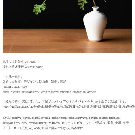
花生：上野雄次 yuji ueno
撮影：高木康行 yasuyuki takaki
「白磁一葉挿」
製造：白岳窯 デザイン：猿山修 制作：東屋
“ceramic small vase”
ceramic works: shiratake-gama, design: osamu saruyama, production: azmaya
「道端で摘んで生ける」は、下記ギュメレイアウトスタジオ website から全てご覧頂けます。
https://guillemets.net/tag/%e9%81%93%e7%ab%af%e3%81%a7%e6%91%98%e3%82%93%e3%81%a7%e
TAGS:
azmaya
,
flower
,
higashiaoyama
,
madeinjapan
,
osamusaruyama
,
pewter
,
scented geranium
,
shiratake-gama
,
vase
,
yasuyukitakaki
,
yujiueno
,
センテッドゼラニウム
,
上野雄次
,
国産
,
東屋
,
東青
山
,
猿山修
,
白岳窯
,
花
,
花器
,
道端で摘んで生ける
,
高木康行