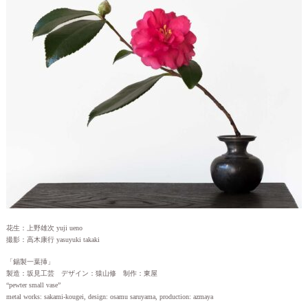
花生：上野雄次 yuji ueno
撮影：高木康行 yasuyuki takaki
「錫製一葉挿」
製造：坂見工芸 デザイン：猿山修 制作：東屋
“pewter small vase”
metal works: sakami-kougei, design: osamu saruyama, production: azmaya