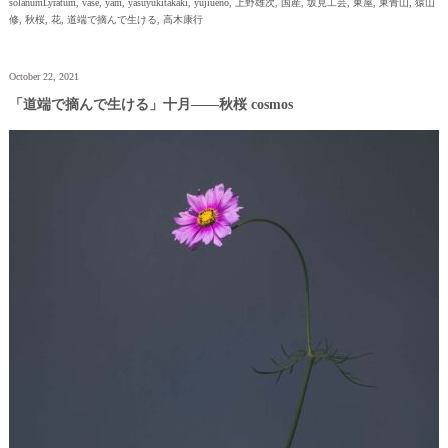
solanumLyratum
,
vase
,
yam
,
yasuyukitakaki
,
yujiueno
,
上野雄次
,
国産
,
坂見工芸
,
東屋
,
東青山
,
猿山
修
,
秋桜
,
花
,
道端で摘んで生ける
,
高木康行
October 22, 2021
「道端で摘んで生ける」十月——秋桜 cosmos