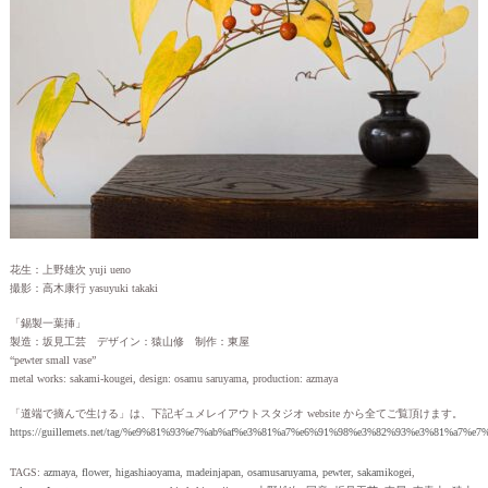
花生：上野雄次 yuji ueno
撮影：高木康行 yasuyuki takaki
「錫製一葉挿」
製造：坂見工芸 デザイン：猿山修 制作：東屋
“pewter small vase”
metal works: sakami-kougei, design: osamu saruyama, production: azmaya
「道端で摘んで生ける」は、下記ギュメレイアウトスタジオ website から全てご覧頂けます。
https://guillemets.net/tag/%e9%81%93%e7%ab%af%e3%81%a7%e6%91%98%e3%82%93%e3%81%a7%e
TAGS:
azmaya
,
flower
,
higashiaoyama
,
madeinjapan
,
osamusaruyama
,
pewter
,
sakamikogei
,