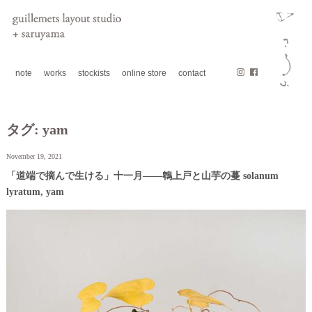
note
works
stockists
online store
contact
タグ:
yam
November 19, 2021
「道端で摘んで生ける」十一月——鵯上戸と山芋の蔓 solanum
lyratum, yam