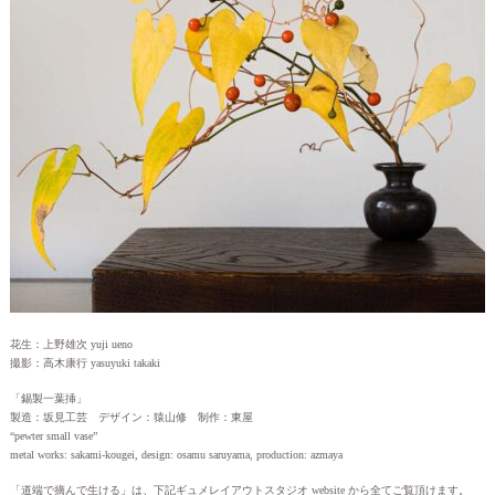
花生：上野雄次 yuji ueno
撮影：高木康行 yasuyuki takaki
「錫製一葉挿」
製造：坂見工芸 デザイン：猿山修 制作：東屋
“pewter small vase”
metal works: sakami-kougei, design: osamu saruyama, production: azmaya
「道端で摘んで生ける」は、下記ギュメレイアウトスタジオ website から全てご覧頂けます。