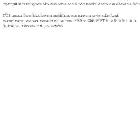
https://guillemets.net/tag/%e9%81%93%e7%ab%af%e3%81%a7%e6%91%98%e3%82%93%e3%81%a7%e
TAGS:
azmaya
,
flower
,
higashiaoyama
,
madeinjapan
,
osamusaruyama
,
pewter
,
sakamikogei
,
solanumLyratum
,
vase
,
yam
,
yasuyukitakaki
,
yujiueno
,
上野雄次
,
国産
,
坂見工芸
,
東屋
,
東青山
,
猿山
修
,
秋桜
,
花
,
道端で摘んで生ける
,
高木康行