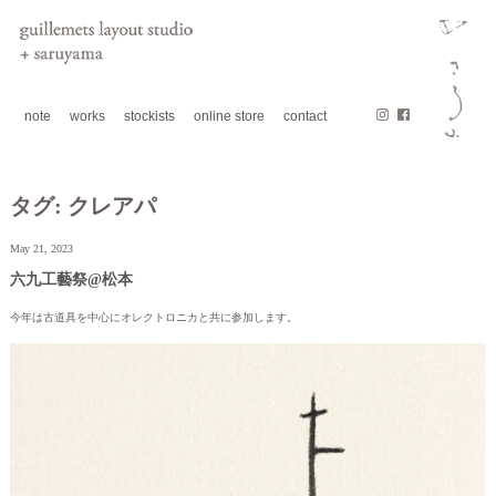
note
works
stockists
online store
contact
タグ:
クレアパ
May 21, 2023
六九工藝祭@松本
今年は古道具を中心にオレクトロニカと共に参加します。