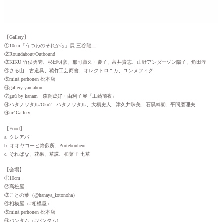
【Gallery】
①10cm「うつわのそれから」展 三谷龍二
②Roundabout/Outbound
③KiKU 竹俣勇壱、杉田明彦、郡司庸久・慶子、富井貴志、山野アンダーソン陽子、角田淳
④さる山 古道具、猿竹工芸商會、オレクトロニカ、ユンヌフィグ
⑤minä perhonen 松本店
⑥gallery yamahon
⑦guú by kanam 森岡成好・由利子展「工藝前夜」
⑧ハタノワタル/Oku2 ハタノワタル、大橋史人、津久井珠美、石黒幹朗、平間磨理夫
⑨m4Gallery
【Food】
a. クレアパ
b. オオヤコーヒ焙煎所、Portebonheur
c. そればな、花果、草譯、和菓子 七草
【会場】
①10cm
②高松屋
③ことの葉（@hanaya_kotonoha）
④相模屋（#相模屋）
⑤minä perhonen 松本店
⑥バンタム（#バンタム）