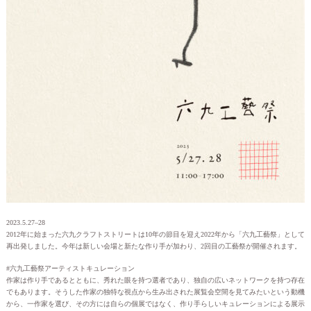
2023.5.27–28
2012年に始まった六九クラフトストリートは10年の節目を迎え2022年から「六九工藝祭」として
再出発しました。今年は新しい会場と新たな作り手が加わり、2回目の工藝祭が開催されます。
#六九工藝祭アーティストキュレーション
作家は作り手であるとともに、秀れた眼を持つ選者であり、独自の広いネットワークを持つ存在
でもあります。そうした作家の独特な視点から生み出された展覧会空間を見てみたいという動機
から、一作家を選び、その方には自らの個展ではなく、作り手らしいキュレーションによる展示