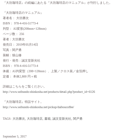
『大坊珈琲店』の続編にあたる『大坊珈琲店のマニュアル』が刊行しました。
『大坊珈琲店のマニュアル』
著者名： 大坊勝次
ISBN： 978-4-416-51773-4
判型： A5変形(208mm×128mm)
ページ数： 256
著者：大坊勝次
発売日： 2019年05月14日
写真：関戸勇
装幀：猿山修
発行・発売：誠文堂新光社
ISBN： 978-4-416-51773-4
体裁：A5判変型（208×128mm）、上製／クロス装／金箔押し
定価： 本体2,800 円＋税
詳細はこちらをご覧ください。
http://www.seibundo-shinkosha.net/products/detail.php?product_id=6126
『大坊珈琲店』特設サイト。
http://www.seibundo-shinkosha.net/pickup/daiboucoffee/
TAGS:
大坊勝次
,
大坊珈琲店
,
書籍
,
誠文堂新光社
,
関戸勇
September 5, 2017