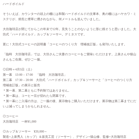
ハードボイルド
そういえば、カウンターの頭上の棚には和製ハードボイルドの文庫本、奥の棚にはハヤカワ・ミ
ステリが、焙煎と煙草に燻されながら、何メートルも並んでいました。
大坊珈琲店が閉じてからこの年末で12年。見失うことのないように形に残そうと思いました。大
坊式「ハードボイルド」カップ＆ソーサー。デミタスです。
更に！大坊式コーヒーの説明書「コーヒーのつくり方 増補改訂版」も発刊いたします。
「臨時 大坊珈琲店」では、大坊さんご夫妻のコーヒーをご賞味いただけます。上泉さんや猿山
さんもご在廊。ぜひご一服。
◎日時＝4月5日（土）
第一幕 13:00 – 17:00 「臨時 大坊珈琲店」
第二幕 17:30 – 20:00 大坊式「ハードボイルド」カップ＆ソーサーと「コーヒーのつくり方
増補改訂版」の展示と販売
＊第一幕、第二幕ともに予約制ではありません。
＊第一幕は、コーヒー豆が切れたら閉幕です。
＊第一幕にご入場の方は、ご一服の後、展示物をご購入いただけます。展示物は第二幕までにだ
いぶ減ってしまうかもしれません。
◎コーヒー
大坊珈琲店 一杯¥1,000
◎カップ＆ソーサー ¥20,000～
製造=上泉秀人（カップ）＆坂見工芸（ソーサー）、デザイン=猿山修、監修=大坊珈琲店