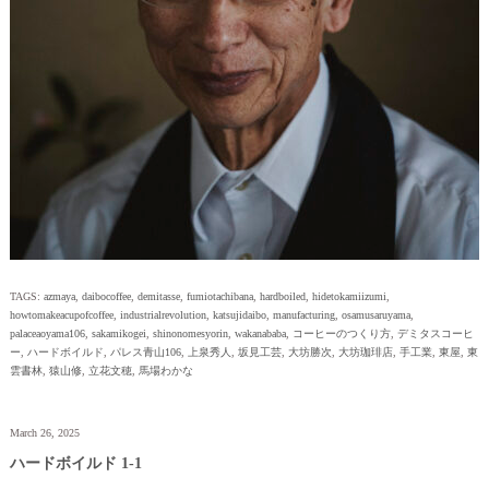
TAGS:
azmaya
,
daibocoffee
,
demitasse
,
fumiotachibana
,
hardboiled
,
hidetokamiizumi
,
howtomakeacupofcoffee
,
industrialrevolution
,
katsujidaibo
,
manufacturing
,
osamusaruyama
,
palaceaoyama106
,
sakamikogei
,
shinonomesyorin
,
wakanababa
,
コーヒーのつくり方
,
デミタスコーヒ
ー
,
ハードボイルド
,
パレス青山106
,
上泉秀人
,
坂見工芸
,
大坊勝次
,
大坊珈琲店
,
手工業
,
東屋
,
東
雲書林
,
猿山修
,
立花文穂
,
馬場わかな
March 26, 2025
ハードボイルド 1-1