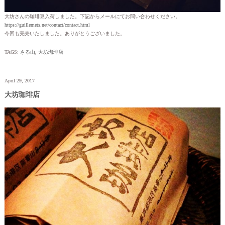
大坊さんの珈琲豆入荷しました。下記からメールにてお問い合わせください。
https://guillemets.net/contact/contact.html
今回も完売いたしました。ありがとうございました。
TAGS:
さる山
,
大坊珈琲店
April 29, 2017
大坊珈琲店