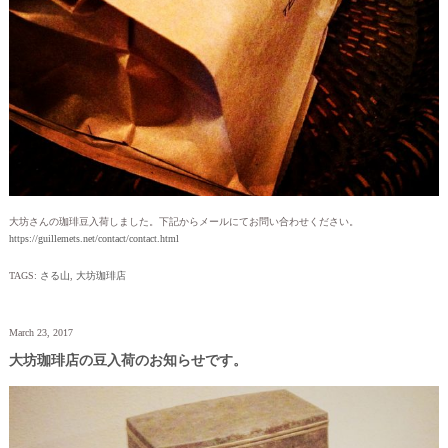
大坊さんの珈琲豆入荷しました。下記からメールにてお問い合わせください。
https://guillemets.net/contact/contact.html
TAGS:
さる山
,
大坊珈琲店
March 23, 2017
大坊珈琲店の豆入荷のお知らせです。