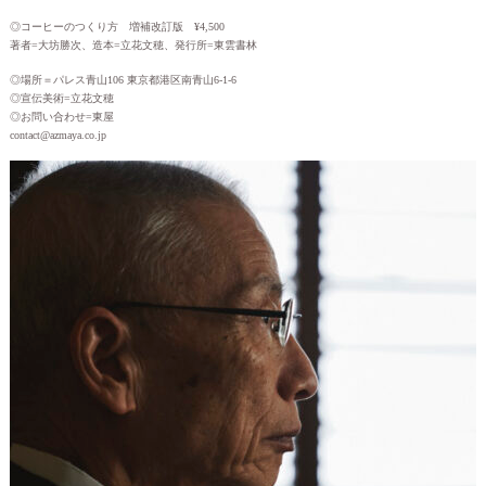
◎コーヒーのつくり方 増補改訂版 ¥4,500
著者=大坊勝次、造本=立花文穂、発行所=東雲書林
◎場所＝パレス青山106 東京都港区南青山6-1-6
◎宣伝美術=立花文穂
◎お問い合わせ=東屋
contact@azmaya.co.jp