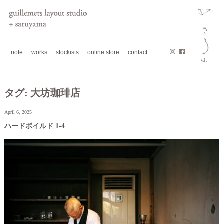
note
works
stockists
online store
contact
タグ:
大坊珈琲店
April 6, 2025
ハードボイルド 1-4