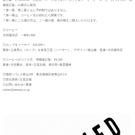
補改訂版」の展示と販売
＊第一幕、第二幕ともに予約制ではありません。
＊第一幕は、コーヒー豆が切れたら閉幕です。
＊第一幕にご入場の方は、ご一服の後、展示物をご購入いただけます。
◎コーヒー
大坊珈琲店 一杯¥1,000
◎カップ＆ソーサー ¥20,000～
製造=上泉秀人（カップ）＆坂見工芸（ソーサー）、デザイン=猿山修、監修=大坊珈琲店
◎コーヒーのつくり方 増補改訂版 ¥4,500
著者=大坊勝次、造本=立花文穂、発行所=東雲書林
◎場所=パレス青山106 東京都港区南青山6-1-6
◎宣伝美術=立花文穂
◎お問い合わせ=東屋
contact@azmaya.co.jp