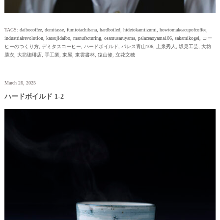
TAGS:
daibocoffee
,
demitasse
,
fumiotachibana
,
hardboiled
,
hidetokamiizumi
,
howtomakeacupofcoffee
,
industrialrevolution
,
katsujidaibo
,
manufacturing
,
osamusaruyama
,
palaceaoyama106
,
sakamikogei
,
コー
ヒーのつくり方
,
デミタスコーヒー
,
ハードボイルド
,
パレス青山106
,
上泉秀人
,
坂見工芸
,
大坊
勝次
,
大坊珈琲店
,
手工業
,
東屋
,
東雲書林
,
猿山修
,
立花文穂
March 26, 2025
ハードボイルド 1-2