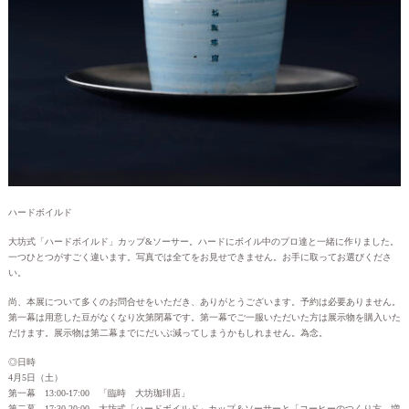
ハードボイルド
大坊式「ハードボイルド」カップ&ソーサー。ハードにボイル中のプロ達と一緒に作りました。
一つひとつがすごく違います。写真では全てをお見せできません。お手に取ってお選びくださ
い。
尚、本展について多くのお問合せをいただき、ありがとうございます。予約は必要ありません。
第一幕は用意した豆がなくなり次第閉幕です。第一幕でご一服いただいた方は展示物を購入いた
だけます。展示物は第二幕までにだいぶ減ってしまうかもしれません。為念。
◎日時
4月5日（土）
第一幕 13:00-17:00 「臨時 大坊珈琲店」
第二幕 17:30-20:00 大坊式「ハードボイルド」カップ＆ソーサーと「コーヒーのつくり方 増