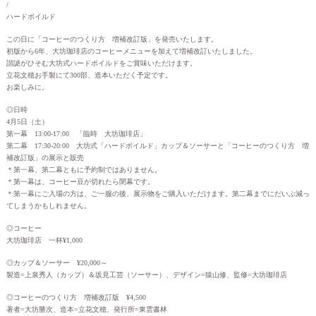
/
ハードボイルド
この日に「コーヒーのつくり方 増補改訂版」を発売いたします。
初版から6年、大坊珈琲店のコーヒーメニューを加えて増補改訂いたしました。
諧謔がひそむ大坊式ハードボイルドをご賞味いただけます。
立花文穂お手製にて300部、造本いただく予定です。
お楽しみに。
◎日時
4月5日（土）
第一幕 13:00-17:00 「臨時 大坊珈琲店」
第二幕 17:30-20:00 大坊式「ハードボイルド」カップ＆ソーサーと「コーヒーのつくり方 増
補改訂版」の展示と販売
＊第一幕、第二幕ともに予約制ではありません。
＊第一幕は、コーヒー豆が切れたら閉幕です。
＊第一幕にご入場の方は、ご一服の後、展示物をご購入いただけます。第二幕までにだいぶ減っ
てしまうかもしれません。
◎コーヒー
大坊珈琲店 一杯¥1,000
◎カップ＆ソーサー ¥20,000～
製造=上泉秀人（カップ）＆坂見工芸（ソーサー）、デザイン=猿山修、監修=大坊珈琲店
◎コーヒーのつくり方 増補改訂版 ¥4,500
著者=大坊勝次、造本=立花文穂、発行所=東雲書林