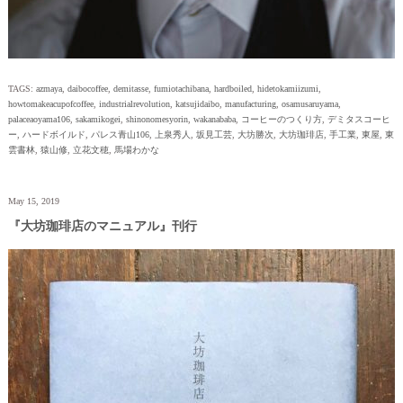
TAGS:
azmaya
,
daibocoffee
,
demitasse
,
fumiotachibana
,
hardboiled
,
hidetokamiizumi
,
howtomakeacupofcoffee
,
industrialrevolution
,
katsujidaibo
,
manufacturing
,
osamusaruyama
,
palaceaoyama106
,
sakamikogei
,
shinonomesyorin
,
wakanababa
,
コーヒーのつくり方
,
デミタスコーヒ
ー
,
ハードボイルド
,
パレス青山106
,
上泉秀人
,
坂見工芸
,
大坊勝次
,
大坊珈琲店
,
手工業
,
東屋
,
東
雲書林
,
猿山修
,
立花文穂
,
馬場わかな
May 15, 2019
『大坊珈琲店のマニュアル』刊行