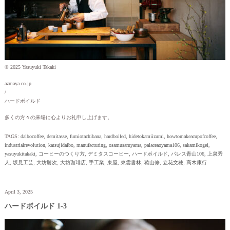
© 2025 Yasuyuki Takaki
azmaya.co.jp
/
ハードボイルド
多くの方々の来場に心よりお礼申し上げます。
TAGS:
daibocoffee
,
demitasse
,
fumiotachibana
,
hardboiled
,
hidetokamiizumi
,
howtomakeacupofcoffee
,
industrialrevolution
,
katsujidaibo
,
manufacturing
,
osamusaruyama
,
palaceaoyama106
,
sakamikogei
,
yasuyukitakaki
,
コーヒーのつくり方
,
デミタスコーヒー
,
ハードボイルド
,
パレス青山106
,
上泉秀
人
,
坂見工芸
,
大坊勝次
,
大坊珈琲店
,
手工業
,
東屋
,
東雲書林
,
猿山修
,
立花文穂
,
高木康行
April 3, 2025
ハードボイルド 1-3