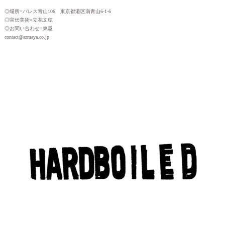
◎場所=パレス青山106 東京都港区南青山6-1-6
◎宣伝美術=立花文穂
◎お問い合わせ=東屋
contact@azmaya.co.jp