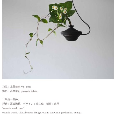
花生：上野雄次 yuji ueno
撮影：高木康行 yasuyuki takaki
「烏泥一葉挿」
製造：高資陶苑 デザイン：猿山修 制作：東屋
“ceramic small vase”
ceramic works: takasuke-toen, design: osamu saruyama, production: azmaya