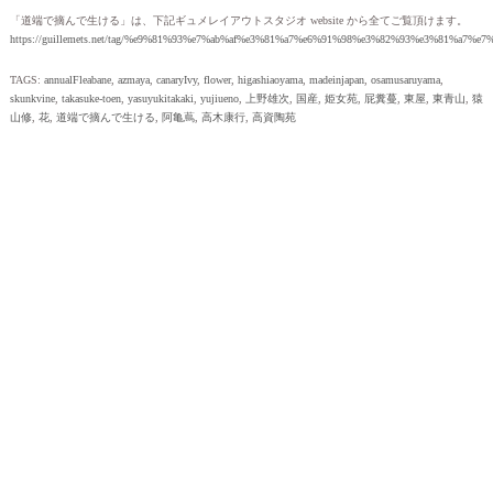
「道端で摘んで生ける」は、下記ギュメレイアウトスタジオ website から全てご覧頂けます。
https://guillemets.net/tag/%e9%81%93%e7%ab%af%e3%81%a7%e6%91%98%e3%82%93%e3%81%a7%e
TAGS:
annualFleabane
,
azmaya
,
canaryIvy
,
flower
,
higashiaoyama
,
madeinjapan
,
osamusaruyama
,
skunkvine
,
takasuke-toen
,
yasuyukitakaki
,
yujiueno
,
上野雄次
,
国産
,
姫女苑
,
屁糞蔓
,
東屋
,
東青山
,
猿
山修
,
花
,
道端で摘んで生ける
,
阿亀蔦
,
高木康行
,
高資陶苑