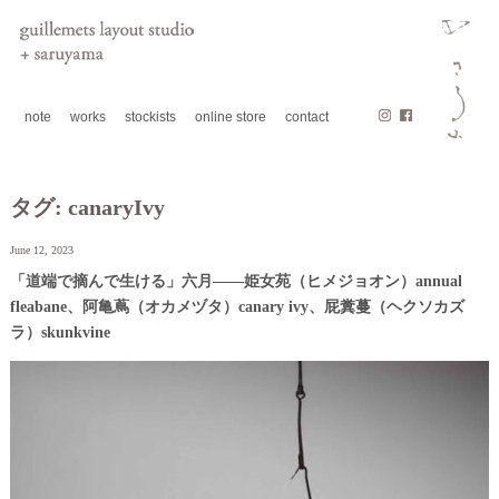
note
works
stockists
online store
contact
タグ:
canaryIvy
June 12, 2023
「道端で摘んで生ける」六月——姫女苑（ヒメジョオン）annual
fleabane、阿亀蔦（オカメヅタ）canary ivy、屁糞蔓（ヘクソカズ
ラ）skunkvine