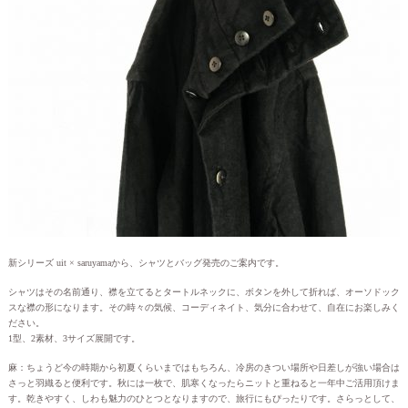
新シリーズ uit × saruyamaから、シャツとバッグ発売のご案内です。
シャツはその名前通り、襟を立てるとタートルネックに、ボタンを外して折れば、オーソドック
スな襟の形になります。その時々の気候、コーディネイト、気分に合わせて、自在にお楽しみく
ださい。
1型、2素材、3サイズ展開です。
麻：ちょうど今の時期から初夏くらいまではもちろん、冷房のきつい場所や日差しが強い場合は
さっと羽織ると便利です。秋には一枚で、肌寒くなったらニットと重ねると一年中ご活用頂けま
す。乾きやすく、しわも魅力のひとつとなりますので、旅行にもぴったりです。さらっとして、