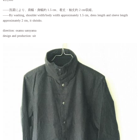
——洗濯により、肩幅・身幅約 1.5 cm、着丈・袖丈約 2 cm収縮。
——By washing, shoulder width/body width approximately 1.5 cm, dress length and sleeve length
approximately 2 cm, it shrinks.
direction: osamu saruyama
design and production: uit