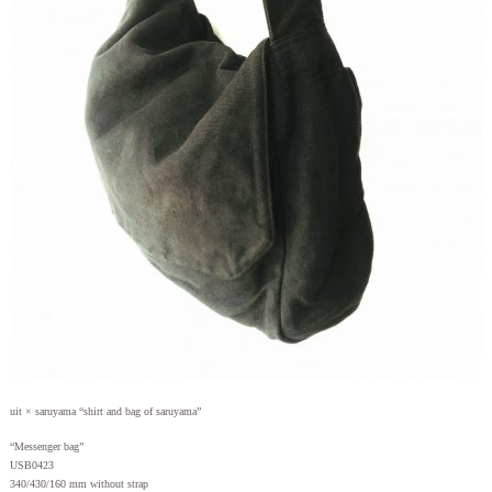
uit × saruyama “shirt and bag of saruyama”
“Messenger bag”
USB0423
340/430/160 mm without strap