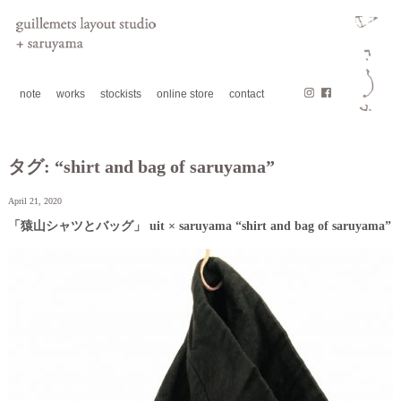
note
works
stockists
online store
contact
タグ:
“shirt and bag of saruyama”
April 21, 2020
「猿山シャツとバッグ」 uit × saruyama “shirt and bag of saruyama”