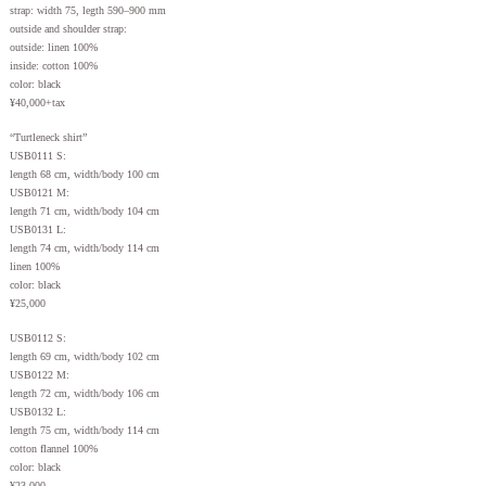
strap: width 75, legth 590–900 mm
outside and shoulder strap:
outside: linen 100%
inside: cotton 100%
color: black
¥40,000+tax
“Turtleneck shirt”
USB0111 S:
length 68 cm, width/body 100 cm
USB0121 M:
length 71 cm, width/body 104 cm
USB0131 L:
length 74 cm, width/body 114 cm
linen 100%
color: black
¥25,000
USB0112 S:
length 69 cm, width/body 102 cm
USB0122 M:
length 72 cm, width/body 106 cm
USB0132 L:
length 75 cm, width/body 114 cm
cotton flannel 100%
color: black
¥23,000