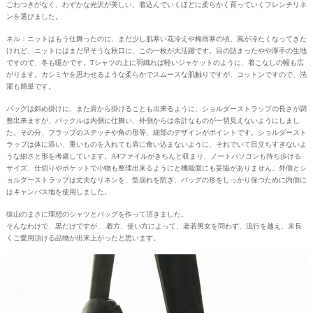
ごわつきがなく、わずかな光沢が美しい、着込んでいくほどに柔らかく育っていくフレンチリネ
ンを選びました。
ネル：ニットはもう仕舞ったのに、まだ少し肌寒い花冷えや梅雨寒の頃、風が冷たくなってきた
けれど、ニットにはまだ早そうな秋口に、この一枚が大活躍です。目の詰まったやや厚手の生地
ですので、冬も暖かです。Tシャツの上に羽織れば軽いジャケットのように、着こなしの幅も広
がります。カシミヤを思わせるような柔らかでスムースな肌触りですが、コットンですので、洗
濯も簡単です。
バッグは斜め掛けに、また肩から掛けることも出来るように、ショルダーストラップの長さが調
整出来ますが、バックルは内側に仕舞い、外側からは余計なものが一切見えないようにしまし
た。その分、フラップのステッチや角の形等、細部のデザインがポイントです。ショルダースト
ラップは体に添い、重いものを入れても肩に食い込まないように、それでいて目立ちすぎないよ
うな細さと形を考慮しています。A4ファイルがきちんと収まり、ノートパソコンも持ち歩ける
サイズ、仕切りやポケットで小物も整理出来るようにと機能面にも妥協がありません。外側とシ
ョルダーストラップは丈夫なリネンを、型崩れを防ぎ、バッグの形をしっかり保つために内側に
はキャンバス地を使用しました。
猿山のまさに理想のシャツとバッグを作って頂きました。
そんなわけで、黒だけですが….着方、使い方によって、老若男女を問わず、流行を越え、末長
くご愛用頂ける品物が出来上がったと思います。