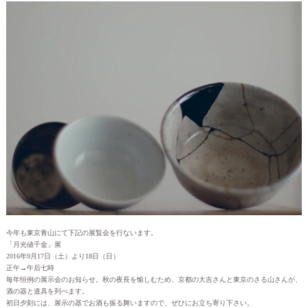
今年も東京青山にて下記の展覧会を行ないます。
「月光値千金」展
2016年9月17日（土）より18日（日）
正午→午后七時
毎年恒例の展示会のお知らせ。秋の夜長を愉しむため、京都の大吉さんと東京のさる山さんが、
酒の器と道具を列べます。
初日夕刻には、展示の器でお酒も振る舞いますので、ぜひにお立ち寄り下さい。