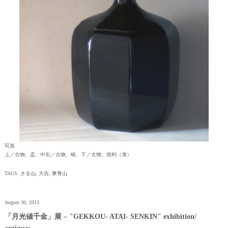
写真
上／古物、盃、中右／古物、碗、下／古物、徳利（漆）
TAGS:
さる山
,
大吉
,
東青山
August 30, 2013
「月光値千金」展 – "GEKKOU- ATAI- SENKIN" exhibition/