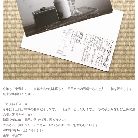
今年も「東青山」にて京都大吉の杉本理さん、四日市の内田鋼一さんと共に古物を販売します。
是非お出掛けください！
「月光値千金」展
今年は十三日が中秋の名月だそうです。一日遅れ、とはなりますが、秋の夜長を愉しむための酒
の器と道具を列べます。
初日夕刻には、展示の器でお酒を振る舞います。
大吉さん、猿山さん、内田さん、いつもの顔ぶれでお待ちしています。
2019年9月14（土）15日（日）
正午→午后7時