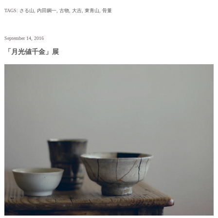
TAGS:
さる山
,
内田鋼一
,
古物
,
大吉
,
東青山
,
骨董
September 14, 2016
「月光値千金」展