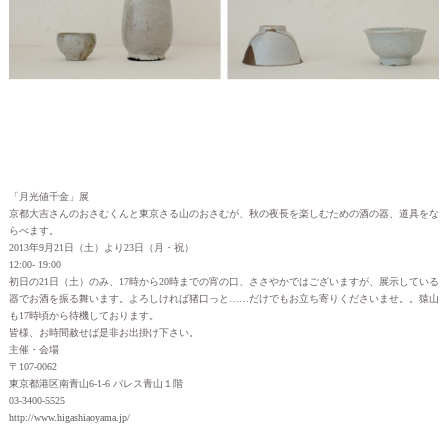
「月光値千金」展
京都大吉さんのおさむくんと東京さる山のおさむが、秋の夜長を楽しむための酒の器、道具をな
らべます。
2013年9月21日（土）より23日（月・祝）
12:00- 19:00
初日の21日（土）のみ、17時から20時までの宵の口、ささやかではございますが、展示している
器でお酒を振る舞います。よろしければ猪口っと……だけでもお立ち寄りくださいませ。。猿山
も17時頃から待機しております。
皆様、お時間赦せば是非お出掛け下さい。
主催・会場
〒107-0062
東京都港区南青山6-1-6 パレス青山１階
03-3400-5525
http://www.higashiaoyama.jp/