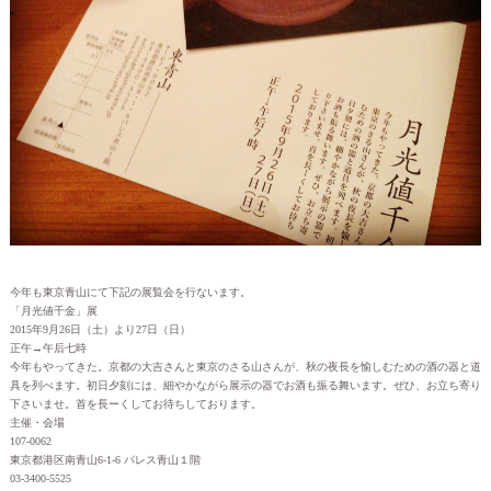
今年も東京青山にて下記の展覧会を行ないます。
「月光値千金」展
2015年9月26日（土）より27日（日）
正午→午后七時
今年もやってきた。京都の大吉さんと東京のさる山さんが、秋の夜長を愉しむための酒の器と道
具を列べます。初日夕刻には、細やかながら展示の器でお酒も振る舞います。ぜひ、お立ち寄り
下さいませ。首を長ーくしてお待ちしております。
主催・会場
107-0062
東京都港区南青山6-1-6 パレス青山１階
03-3400-5525