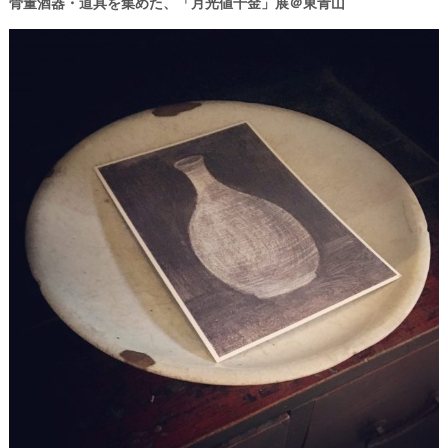
骨董酒器・道具を集めた、「月光値千金」展＠東青山