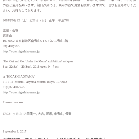
の器と道具を列べます。初日夕刻には、展示の器でお酒も振舞いますので、ぜひお立ち寄りくだ
さい。お待ちしております。
2018年9月22（土）と23日（日） 正午→午后7時
主催・会場
東青山
107-0062 東京都港区南青山6-1-6 パレス青山1階
03(3400)5225
http://www.higashiaoyama.jp/
“Get Out and Get Under the Moon” exhibition/ antiques
Sep. 22(Sat)—23(Sun), 2018 open: 0—7 pm
at “HIGASHI-AOYAMA”
6-1-6 1F Minami- aoyama Minato Tokyo/ 1070062
81(0)3-3400-5525
http://www.higashiaoyama.jp/
Please come see.
TAGS:
さる山
,
内田剛一
,
大吉
,
展示
,
東青山
,
骨董
September 9, 2017