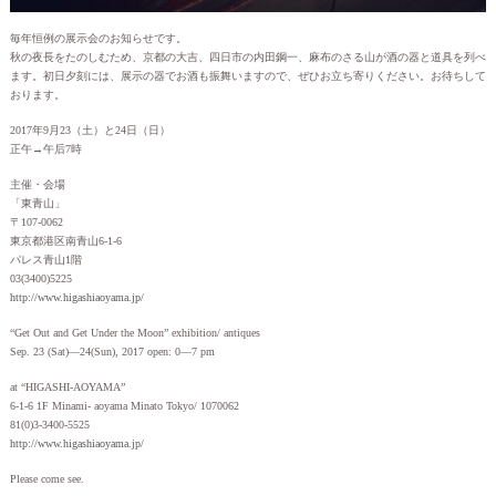
毎年恒例の展示会のお知らせです。
秋の夜長をたのしむため、京都の大吉、四日市の内田鋼一、麻布のさる山が酒の器と道具を列べ
ます。初日夕刻には、展示の器でお酒も振舞いますので、ぜひお立ち寄りください。お待ちして
おります。
2017年9月23（土）と24日（日）
正午→午后7時
主催・会場
「東青山」
〒107-0062
東京都港区南青山6-1-6
パレス青山1階
03(3400)5225
http://www.higashiaoyama.jp/
“Get Out and Get Under the Moon” exhibition/ antiques
Sep. 23 (Sat)—24(Sun), 2017 open: 0—7 pm
at “HIGASHI-AOYAMA”
6-1-6 1F Minami- aoyama Minato Tokyo/ 1070062
81(0)3-3400-5525
http://www.higashiaoyama.jp/
Please come see.