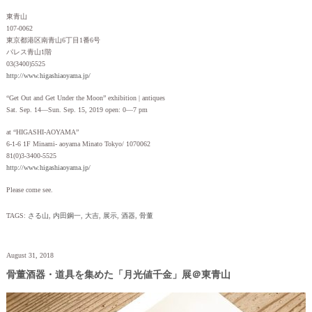
東青山
107-0062
東京都港区南青山6丁目1番6号
パレス青山1階
03(3400)5525
http://www.higashiaoyama.jp/
“Get Out and Get Under the Moon” exhibition | antiques
Sat. Sep. 14—Sun. Sep. 15, 2019 open: 0—7 pm
at “HIGASHI-AOYAMA”
6-1-6 1F Minami- aoyama Minato Tokyo/ 1070062
81(0)3-3400-5525
http://www.higashiaoyama.jp/
Please come see.
TAGS:
さる山
,
内田鋼一
,
大吉
,
展示
,
酒器
,
骨董
August 31, 2018
骨董酒器・道具を集めた「月光値千金」展＠東青山