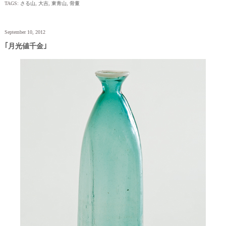
TAGS:
さる山
,
大吉
,
東青山
,
骨董
September 10, 2012
｢月光値千金｣