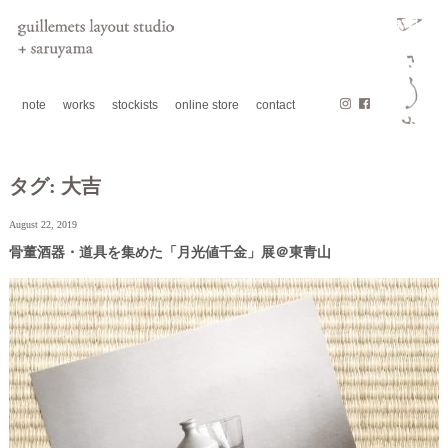
note
works
stockists
online store
contact
タグ:
大吉
August 22, 2019
骨董酒器・道具を集めた「月光値千金」展＠東青山