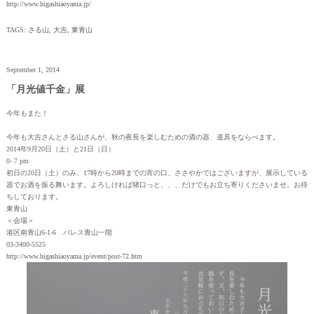
http://www.higashiaoyama.jp/
TAGS:
さる山
,
大吉
,
東青山
September 1, 2014
「月光値千金」展
今年もまた！
今年も大吉さんとさる山さんが、秋の夜長を楽しむための酒の器、道具をならべます。
2014年9月20日（土）と21日（日）
0- 7 pm
初日の20日（土）のみ、17時から20時までの宵の口、ささやかではございますが、展示している
器でお酒を振る舞います。よろしければ猪口っと、、、だけでもお立ち寄りくださいませ。お待
ちしております。
東青山
＜会場＞
港区南青山6-1-6 パレス青山一階
03-3400-5525
http://www.higashiaoyama.jp/event/post-72.htm