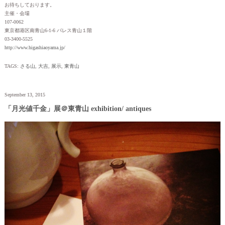
お待ちしております。
主催・会場
107-0062
東京都港区南青山6-1-6 パレス青山１階
03-3400-5525
http://www.higashiaoyama.jp/
TAGS:
さる山
,
大吉
,
展示
,
東青山
September 13, 2015
「月光値千金」展＠東青山 exhibition/ antiques