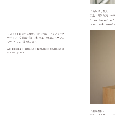
「烏泥吊り花入」
製造：高資陶苑 デ
“ceramic hanging vase”
ceramic works: takasuke
プロダクトに関するお問い合わせ及び、グラフィック
デザイン、空間設計等のご相談は、‘contact’ ページよ
りe-mailにてお受け致します。
About design for graphic, products, space, etc., contact us
by e-mail, please.
「銅製花留」