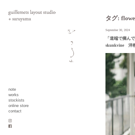
タグ:
flowe
September 30, 2024
「道端で摘んで
skunkvine
note
works
stockists
online store
contact