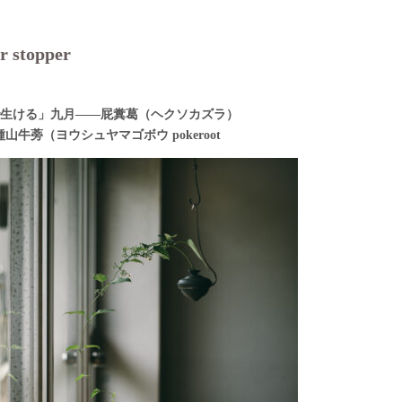
r stopper
生ける」九月——屁糞葛（ヘクソカズラ）
 洋種山牛蒡（ヨウシュヤマゴボウ pokeroot