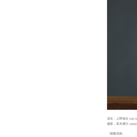
花生：上野雄次 yuji ue
撮影：高木康行 yasuyuki
「銅製花留」