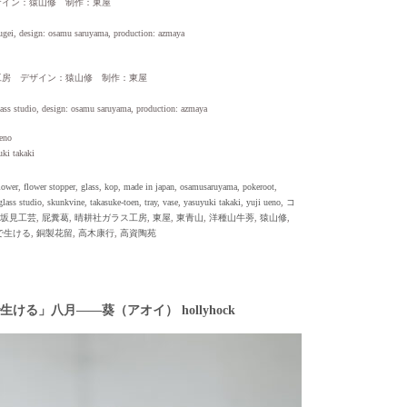
ザイン：猿山修 制作：東屋
ugei, design: osamu saruyama, production: azmaya
工房 デザイン：猿山修 制作：東屋
lass studio, design: osamu saruyama, production: azmaya
no
 takaki
lower
,
flower stopper
,
glass
,
kop
,
made in japan
,
osamusaruyama
,
pokeroot
,
glass studio
,
skunkvine
,
takasuke-toen
,
tray
,
vase
,
yasuyuki takaki
,
yuji ueno
,
コ
坂見工芸
,
屁糞葛
,
晴耕社ガラス工房
,
東屋
,
東青山
,
洋種山牛蒡
,
猿山修
,
で生ける
,
銅製花留
,
高木康行
,
高資陶苑
ける」八月——葵（アオイ） hollyhock