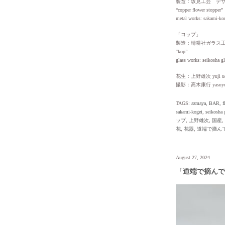
製造：坂見工芸 デ
“copper flower stopper”
metal works: sakami-ko
「コップ」
製造：晴耕社ガラス
“kop”
glass works: seikosha g
花生：上野雄次 yuji ue
撮影：高木康行 yasuyuki
TAGS:
azmaya
,
BAR
,
f
sakami-kogei
,
seikosha 
ップ
,
上野雄次
,
国産
,
花
,
花器
,
道端で摘ん
August 27, 2024
「道端で摘んで生