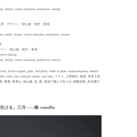
gei, design: osamu saruyama, production: azmaya
工房 デザイン：猿山修 制作：東屋
lass studio, design: osamu saruyama, production: azmaya
銀
ザイン：猿山修 制作：東屋
silver plating
gei, design: osamu saruyama, production: azmaya
lower
,
flower stopper
,
glass
,
hollyhock
,
made in japan
,
osamusaruyama
,
sakami-
udio
,
stem
,
tray
,
yasuyuki takaki
,
yuji ueno
,
ステム
,
上野雄次
,
国産
,
坂見工芸
,
房
,
東屋
,
東青山
,
猿山修
,
花
,
葵
,
道端で摘んで生ける
,
銅製花留
,
高木康行
ける」三月——椿 camellia