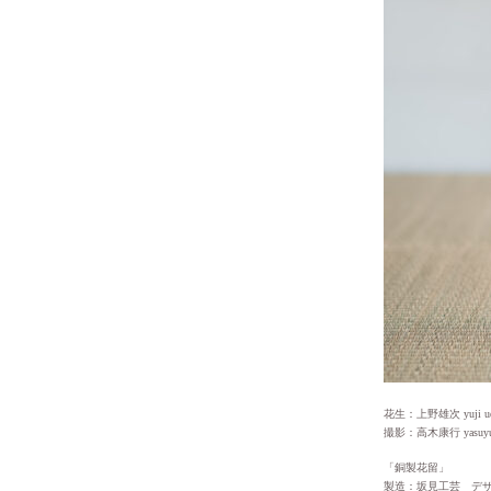
花生：上野雄次 yuji ue
撮影：高木康行 yasuyuki
「銅製花留」
製造：坂見工芸 デ