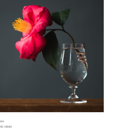
no
 takaki