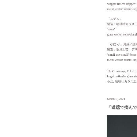
“copper flower stopper”
metal works: sakami-ko
「ステム」
製造：晴耕社ガラス
“stem”
glass works: seikosha g
「小盆 小」真鍮／鍍
製造：坂見工芸 デ
“small tray-small” brass 
metal works: sakami-ko
TAGS:
azmaya
,
BAR
,
f
kogei
,
seikosha glass st
小盆
,
晴耕社ガラス工
March 5, 2024
「道端で摘んで生