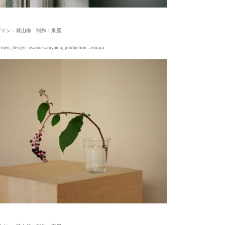
ザイン：猿山修 制作：東屋
-toen, design: osamu saruyama, production: azmaya