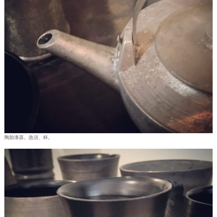
陶胎漆器。急須、杯。