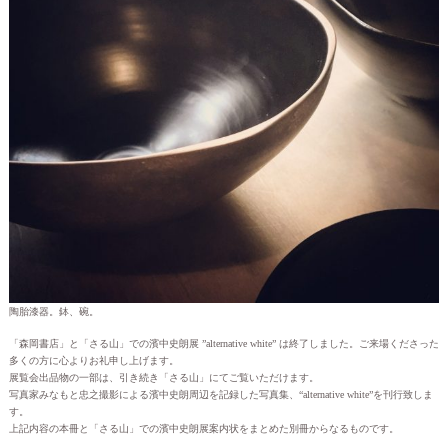
陶胎漆器。鉢、碗。
「森岡書店」と「さる山」での濱中史朗展 ”alternative white” は終了しました。ご来場くださった
多くの方に心よりお礼申し上げます。
展覧会出品物の一部は、引き続き「さる山」にてご覧いただけます。
写真家みなもと忠之撮影による濱中史朗周辺を記録した写真集、“alternative white”を刊行致しま
す。
上記内容の本冊と「さる山」での濱中史朗展案内状をまとめた別冊からなるものです。