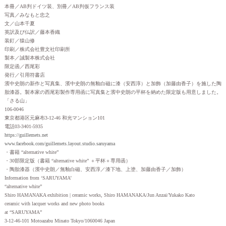
本冊／AB判ドイツ装、別冊／AB判仮フランス装
写真／みなもと忠之
文／山本千夏
英訳及び仏訳／藤本香織
装釘／猿山修
印刷／株式会社豊文社印刷所
製本／誠製本株式会社
限定函／西尾彩
発行／引用符書店
濱中史朗の新作と写真集、濱中史朗の無釉白磁に漆（安西淳）と加飾（加藤由香子）を施した陶
胎漆器。製本家の西尾彩製作専用函に写真集と濱中史朗の平杯を納めた限定版も用意しました。
「さる山」
106-0046
東京都港区元麻布3-12-46 和光マンション101
電話03-3401-5935
https://guillemets.net
www.facebook.com/guillemets.layout.studio.saruyama
・書籍 “alternative white”
・30部限定版（書籍 “alternative white” ＋平杯＋専用函）
・陶胎漆器（濱中史朗／無釉白磁、安西淳／漆下地、上塗、加藤由香子／加飾）
Information from ‘SARUYAMA’
“alternative white”
Shiro HAMANAKA exhibition | ceramic works, Shiro HAMANAKA/Jun Anzai/Yukako Kato
ceramic with lacquer works and new photo books
at “SARUYAMA”
3-12-46-101 Motoazabu Minato Tokyo/1060046 Japan