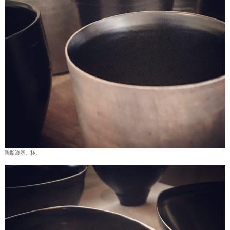
陶胎漆器。杯。