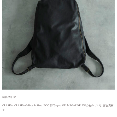
写真/野口祐一
CLASKA, CLASKA Gallery & Shop “DO”, 野口祐一, OIL MAGAZINE, DOのものづくり, 落合真林
子