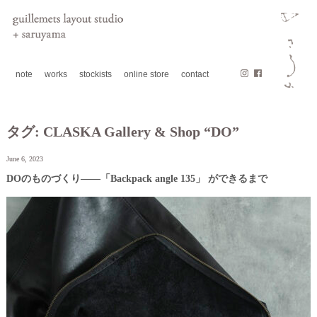
note
works
stockists
online store
contact
タグ:
CLASKA Gallery & Shop “DO”
June 6, 2023
DOのものづくり――「Backpack angle 135」 ができるまで