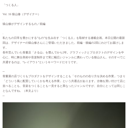
「つくる人」
Vol. 16 猿山修（デザイナー）
.
猿山修がデザインするもの／前編
.
私たちの日常を豊かにする”もの”を生み出す「つくる人」を取材する連載企画。本日公開の最新
回は、デザイナーの猿山修さんにご登場いただきました。前編・後編の2回にわけてお届けしま
す。
長年営んでいた骨董店「さる山」を畳んでから2年。グラフィックとプロダクトのデザインを中
心に、時に舞台美術や音楽制作まで実に幅広いジャンルに携わっている猿山さん。そのすべてに
共通するのは、“レイアウト”というキーワードだそうです。
─
骨董屋の店づくりもプロダクトをデザインすることも「そのものの在り方を決める作業」つまり
「どういう風に配置していくかを考える作業」という共通点があります。古物を買い付けて店に
並べることも、音楽をつくることも一見すると異なったジャンルですが、自分にとっては同じこ
となんですね。（本文より）
─