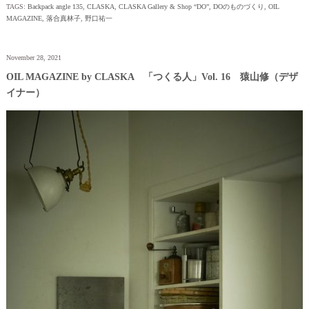
TAGS:
Backpack angle 135
,
CLASKA
,
CLASKA Gallery & Shop “DO”
,
DOのものづくり
,
OIL
MAGAZINE
,
落合真林子
,
野口祐一
November 28, 2021
OIL MAGAZINE by CLASKA 「つくる人」Vol. 16 猿山修（デザ
イナー）