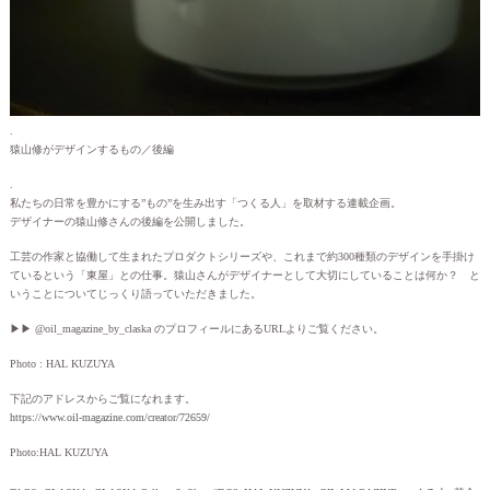
.
猿山修がデザインするもの／後編
.
私たちの日常を豊かにする”もの”を生み出す「つくる人」を取材する連載企画。
デザイナーの猿山修さんの後編を公開しました。
工芸の作家と協働して生まれたプロダクトシリーズや、これまで約300種類のデザインを手掛け
ているという「東屋」との仕事。猿山さんがデザイナーとして大切にしていることは何か？ と
いうことについてじっくり語っていただきました。
▶︎▶︎ @oil_magazine_by_claska のプロフィールにあるURLよりご覧ください。
Photo : HAL KUZUYA
下記のアドレスからご覧になれます。
https://www.oil-magazine.com/creator/72659/
Photo:HAL KUZUYA