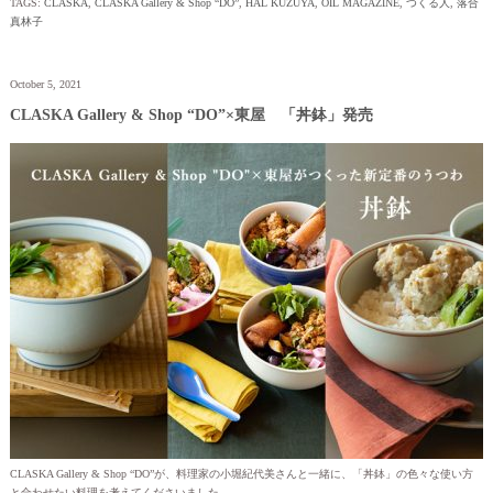
TAGS:
CLASKA
,
CLASKA Gallery & Shop “DO”
,
HAL KUZUYA
,
OIL MAGAZINE
,
つくる人
,
落合
真林子
October 5, 2021
CLASKA Gallery & Shop “DO”×東屋 「丼鉢」発売
CLASKA Gallery & Shop “DO”が、料理家の小堀紀代美さんと一緒に、「丼鉢」の色々な使い方
と合わせたい料理を考えてくださいました。