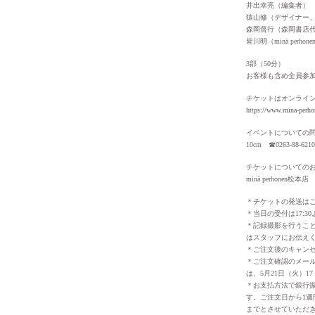
井出幸亮（編集者）
猿山修（デザイナー
森岡督行（森岡書店
皆川明（minä perho
3部（50分）
お客様も含め全員参
チケットはオンライ
https://www.mina-perho
イベントについての
10cm ☎︎0263-88-6
チケットについての
minä perhonen松本店
＊チケットの発送は
＊当日の受付は17:3
＊記録撮影を行うこ
はスタッフにお伝え
＊ご注文後のキャン
＊ご注文確認のメール
は、5月21日（火）
＊お支払方法で銀行
す。ご注文日から1週
までとさせていただ