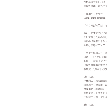
2019年5月24日（金
＠長野松本「六九ク
・参加ギャラリー
10cm、minä perho
「すぐそばの工芸・
暮らしのすぐそばに
そして自分たちの住
恒例の出展者による
今年は信毎メディアガ
「すぐそばの工芸・
日時 5月24日金曜日 
会場 信毎メディア
（長野県松本市中央２
参加費 1,000円（定
1部（50分）
小林和人（Roundabo
山本忠臣（建築家、galle
竹俣勇壱（彫金師）
菅野康晴（工芸青花 
三谷龍二（木工デザイ
2部（50分）