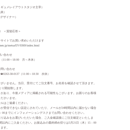
、ギュメレイアウトスタジオ主宰）
代表）
nenデザイナー）
加 ＜質疑応答＞
ンサイトでお買い求めいただけます
nen.jp/metsa/EV/0369/index.html
問い合わせ
210（11:00～18:00 月～木休）
お問い合わせ
 ☎︎0263-38-0137（11:00～18:30 水休）
ございません。当日、受付にてご注文番号、お名前を確認させて頂きます。
0より開始致します。
とがあり、今後メディアに掲載される可能性もございます。お困りのお客様
くださいませ。
セルはご遠慮ください。
が受信できない設定にされていたり、メールが24時間以内に届かない場合
17：00までにインフォメーションデスクまでお問い合わせください。
振り込みをお選びいただいた場合、ご入金確認後にご注文確定といたしま
間以内にご入金ください。お振込みの最終締め切りは5月21日（木）15：00
きます。