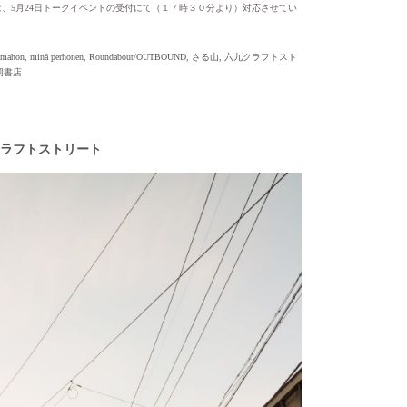
、5月24日トークイベントの受付にて（１７時３０分より）対応させてい
yamahon
,
minä perhonen
,
Roundabout/OUTBOUND
,
さる山
,
六九クラフトスト
岡書店
ラフトストリート