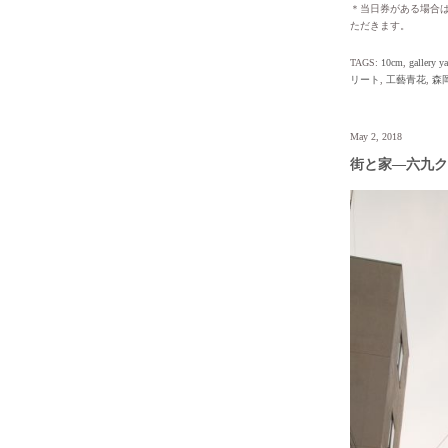
＊当日券がある場合は
ただきます。
TAGS:
10cm
,
gallery 
リート
,
工藝青花
,
森
May 2, 2018
街と家—六九ク