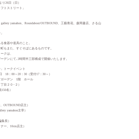
）より26日（日）
ラフトストリート」
nen、gallery yamahon、Roundabout/OUTBOUND、工藝青花、森岡書店、さる山
考」
ある食器や道具のこと。
む町もまた、すぐそばにあるものです。
トークは、
ーデンにて､2時間半三部構成で開催いたします。
考」トークイベント
18：00～20：30（受付17：30～）
ガーデン 1階 ホール
丁目２０−２）
員150名）
ut、OUTBOUND店主）
ry yamahon主宰）
編集長）
ナー、10cm店主）