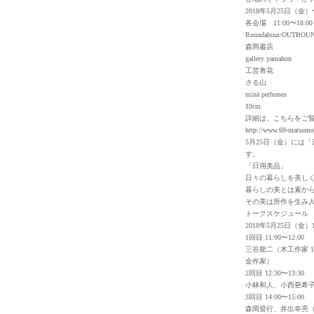
2018年5月25日（金
各会場 11:00〜18:00
Roundabout/OUTBOU
森岡書店
gallery yamahon
工芸青花
さる山
minä perhonen
10cm
詳細は、こちらをご
http://www.69-matsumot
5月25日（金）には
す。
「日用美品」
日々の暮らしを美し
暮らしの美とは素か
その美は所作を生み
トークスケジュール
2018年5月25日（金）11
1回目 11:00〜12:00
三谷龍二（木工作家 10
金作家）
2回目 12:30〜13:30
小林和人、小西亜希子
3回目 14:00〜15:00
森岡督行、井出幸亮（