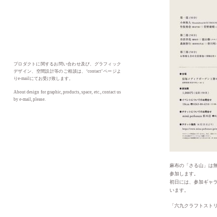
プロダクトに関するお問い合わせ及び、グラフィック
デザイン、空間設計等のご相談は、‘contact’ ページよ
りe-mailにてお受け致します。
About design for graphic, products, space, etc., contact us
by e-mail, please.
麻布の「さる山」は
参加します。
初日には、参加ギャ
います。
「六九クラフトスト