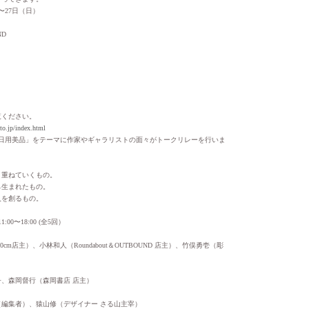
）〜27日（日）
ND
覧ください。
o.jp/index.html
「日用美品」をテーマに作家やギャラリストの面々がトークリレーを行いま
く重ねていくもの。
ら生まれたもの。
人を創るもの。
:00〜18:00 (全5回）
cm店主）、小林和人（Roundabout＆OUTBOUND 店主）、竹俣勇壱（彫
、森岡督行（森岡書店 店主）
編集者）、猿山修（デザイナー さる山主宰）