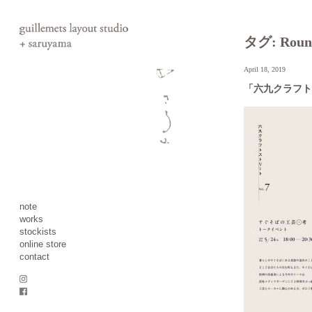
タグ:
Rou
April 18, 2019
「六九クラフト
note
works
stockists
online store
contact