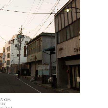
本六九通り。
間だけ
やってきます。