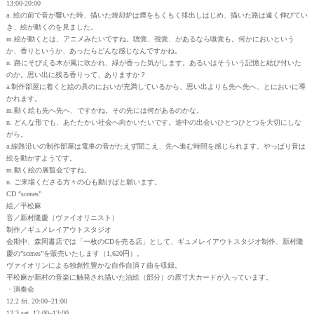
13:00-20:00
a. 絵の前で音が響いた時、描いた焼却炉は煙をもくもく排出しはじめ、描いた路は遠く伸びてい
き、絵が動くのを見ました。
m.絵が動くとは、アニメみたいですね。聴覚、視覚、があるなら嗅覚も。何かにおいという
か、香りというか、あったらどんな感じなんですかね。
n. 路にそびえる木が風に吹かれ、緑が香った気がします。あるいはそういう記憶と結び付いた
のか。思い出に残る香りって、ありますか？
a.制作部屋に着くと絵の具のにおいが充満しているから、思い出よりも先へ先へ、とにおいに導
かれます。
m.動く絵も先へ先へ、ですかね。その先には何があるのかな。
n. どんな形でも、あたたかい社会へ向かいたいです。途中の出会いひとつひとつを大切にしな
がら。
a.線路沿いの制作部屋は電車の音がたえず聞こえ、先へ進む時間を感じられます。やっぱり音は
絵を動かすようです。
m.動く絵の展覧会ですね。
n. ご来場くださる方々の心も動けばと願います。
CD “scenes”
絵／平松麻
音／新村隆慶（ヴァイオリニスト）
制作／ギュメレイアウトスタジオ
会期中、森岡書店では「一枚のCDを売る店」として、ギュメレイアウトスタジオ制作、新村隆
慶の”scenes”を販売いたします（1,620円）。
ヴァイオリンによる独創性豊かな自作自演７曲を収録。
平松麻が新村の音楽に触発され描いた油絵（部分）の原寸大カードが入っています。
・演奏会
12.2 fri. 20:00–21:00
12.3 sat. 12:00–13:00