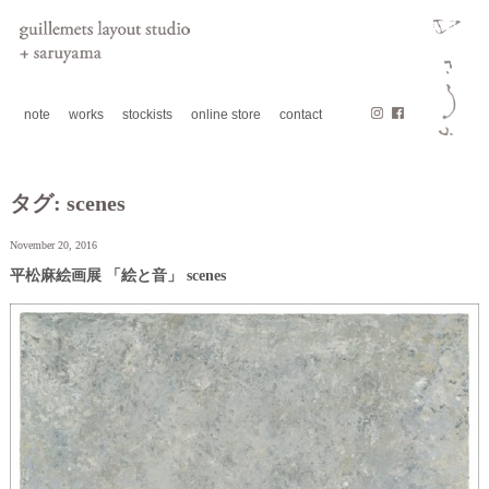
note
works
stockists
online store
contact
タグ:
scenes
November 20, 2016
平松麻絵画展 「絵と音」 scenes