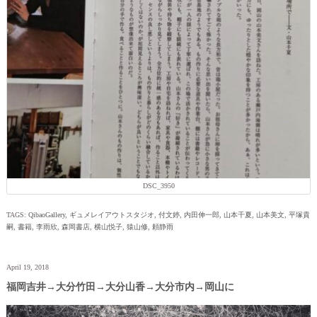
DSC_3950
TAGS:
QibaoGallery
,
ギュメレイアウトスタジオ
,
付文婷
,
内田伸一郎
,
山本千夏
,
山本美文
,
平塚貴
嗣
,
書籍
,
李雨欣
,
森岡書店
,
横山悦子
,
猿山修
,
頼静雨
April 19, 2018
福岡吉井→大分竹田→大分山香→大分市内→岡山に