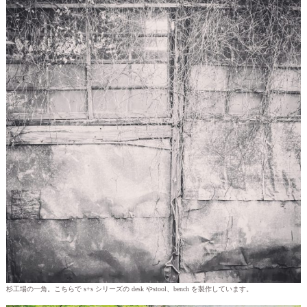
杉工場の一角。こちらで s+s シリーズの desk やstool、bench を製作しています。