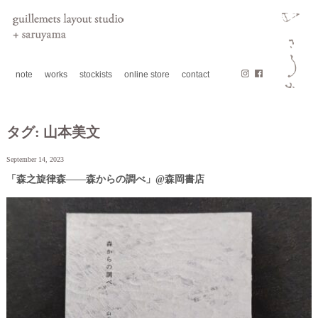
note
works
stockists
online store
contact
タグ:
山本美文
September 14, 2023
「森之旋律森――森からの調べ」@森岡書店