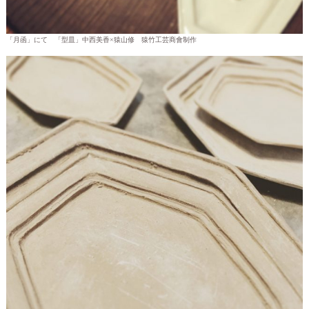
「月函」にて 「型皿」中西美香×猿山修 猿竹工芸商會制作