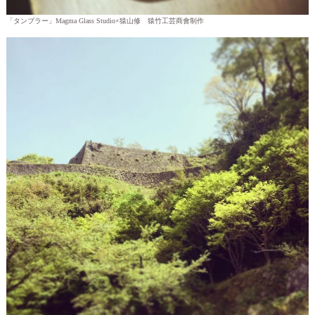
「タンブラー」Magma Glass Studio×猿山修 猿竹工芸商會制作