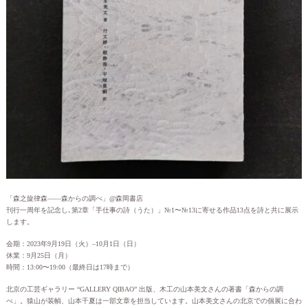
「森之旋律森――森からの調べ」@森岡書店
刊行一周年を記念し､第2章「手仕事の詩（うた）」№1〜№13に寄せる作品13点を詩と共に展示
します。
会期：2023年9月19日（火）–10月1日（日）
休業：9月25日（月）
時間：13:00〜19:00（最終日は17時まで）
北京の工芸ギャラリー “GALLERY QIBAO” 出版、木工の山本美文さんの著書「森からの調
べ」。猿山が装幀、山本千夏は一部文章を担当しています。山本美文さんの北京での個展に合わ