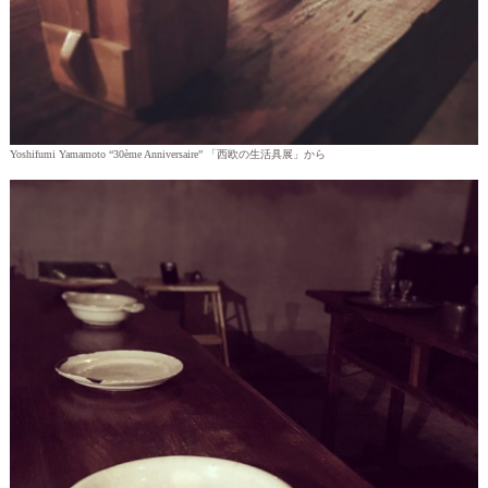
Yoshifumi Yamamoto “30ème Anniversaire” 「西欧の生活具展」から