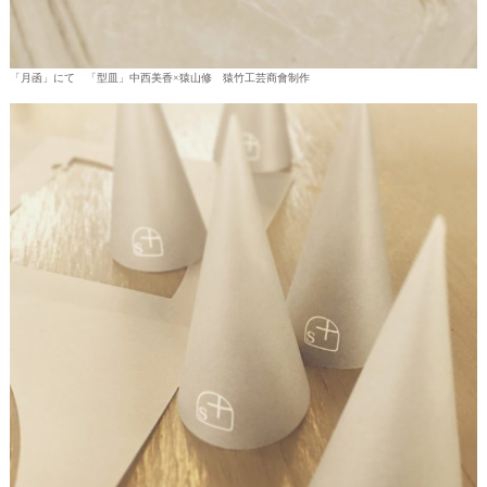
「月函」にて 「型皿」中西美香×猿山修 猿竹工芸商會制作