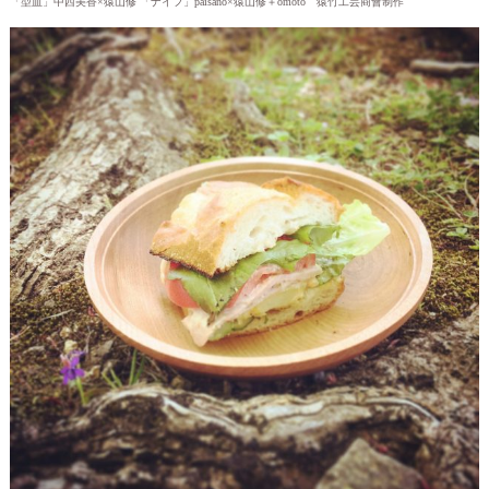
「型皿」中西美香×猿山修 「ナイフ」paisano×猿山修＋omoto 猿竹工芸商會制作