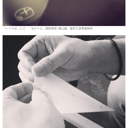
「ヘソラボ」にて 「モビール」西村和宏×猿山修 猿竹工芸商會制作