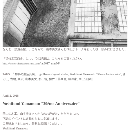
なんと「禁酒会館」。こちらで、山本美文さんと猿山がトークを行った後、飲みに行きました。
「猿竹工芸商會」についての詳細は、こちらをご覧ください。
http://www.taketaartculture.com/tac2017_map06/
TAGS:
「西欧の生活具展」
,
guillemets layout studio
,
Yoshifumi Yamamoto “30ème Anniversaire”
,
さ
る山
,
古物
,
展示
,
山本美文
,
杉工場
,
猿竹工芸商會
,
糧の家
,
高山活版社
April 2, 2018
Yoshifumi Yamamoto “30ème Anniversaire”
岡山の木工、山本美文さんからのお声がけいただきました。
下記のイベントに古物をともに参加します。
ご興味ありましたら、是非お出掛けください。
Yoshifumi Yamamoto