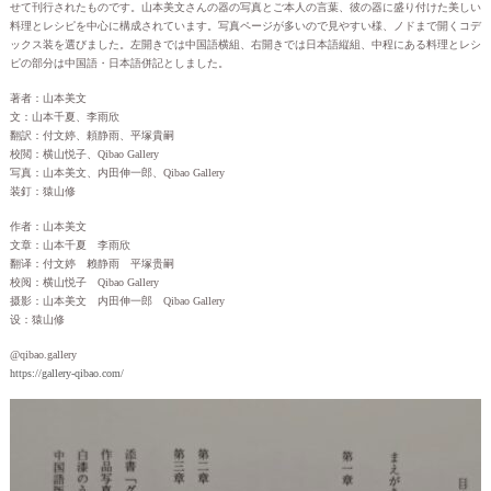
せて刊行されたものです。山本美文さんの器の写真とご本人の言葉、彼の器に盛り付けた美しい
料理とレシピを中心に構成されています。写真ページが多いので見やすい様、ノドまで開くコデ
ックス装を選びました。左開きでは中国語横組、右開きでは日本語縦組、中程にある料理とレシ
ピの部分は中国語・日本語併記としました。
著者：山本美文
文：山本千夏、李雨欣
翻訳：付文婷、頼静雨、平塚貴嗣
校閲：横山悦子、Qibao Gallery
写真：山本美文、内田伸一郎、Qibao Gallery
装釘：猿山修
作者：山本美文
文章：山本千夏 李雨欣
翻译：付文婷 赖静雨 平塚贵嗣
校阅：横山悦子 Qibao Gallery
摄影：山本美文 内田伸一郎 Qibao Gallery
设：猿山修
@qibao.gallery
https://gallery-qibao.com/