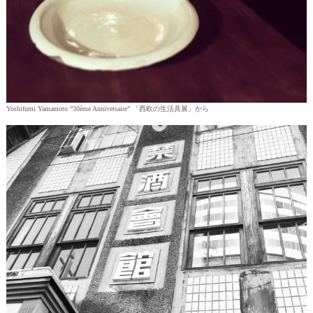
Yoshifumi Yamamoto “30ème Anniversaire” 「西欧の生活具展」から