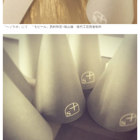
「ヘソラボ」にて 「モビール」西村和宏×猿山修 猿竹工芸商會制作