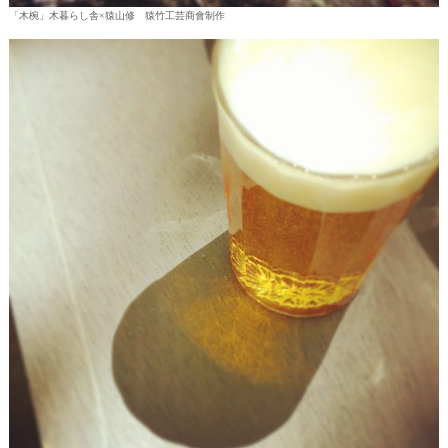
「木椀」木暮らし舎×猿山修 猿竹工芸商會制作