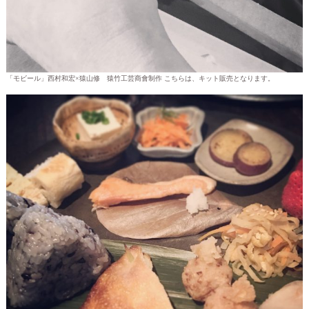
「モビール」西村和宏×猿山修 猿竹工芸商會制作 こちらは、キット販売となります。