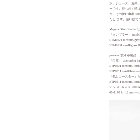
水、ジュース、お茶
ーです。持ち歩く時は、
ね、その後に巾着 s
たし ます。使い捨て
Magma Glass Studio
「タンブラー」 tumble
STM0121 medium/glass
STM0131 small/glass Φ
paisano /皮革布製品
「巾着」 drawstring ba
STP0321 medium/linen—
STP0311 small/linen—n
「包とコースター」 bag a
STP0211 medium/linen—
w. 56 d. 56 w. h. 200
60 d. 60 h. 1.2 mm—co