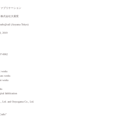
ファブリケーション
、株式会社大屋窯
afts@call (Aoyama Tokyo)
3, 2019
07-0062
c works
ass works
her works
rks
ital fabblication
., Ltd. and Ooya-gama Co., Ltd.
rafts”