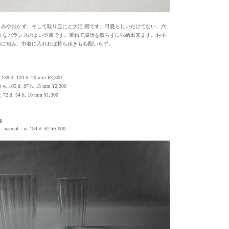
まみやおかず、そして取り皿にと大活 躍です。可愛らしいだけでない、六
的 なバランスのよい型皿です。重ねて場所を取らずに収納出来ます。お手
布に包み、巾着に入れれば持ち歩きも心配いらず。
. 138 d. 120 h. 20 mm ¥3,300
w. 105 d. 87 h. 15 mm ¥2,300
. 72 d. 54 h. 10 mm ¥1,300
g
—natural w. 184 d. 62 ¥5,000