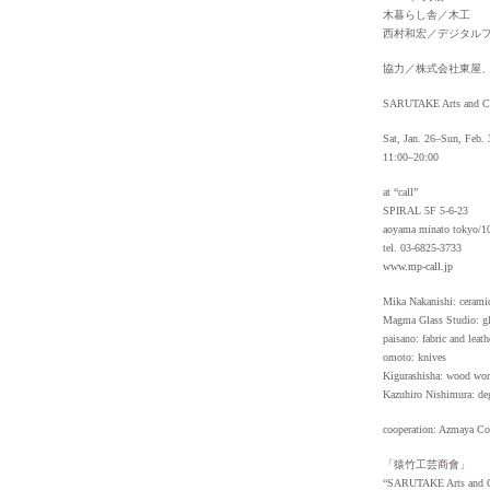
木暮らし舎／木工
西村和宏／デジタル
協力／株式会社東屋
SARUTAKE Arts and Cr
Sat, Jan. 26–Sun, Feb. 
11:00–20:00
at “call”
SPIRAL 5F 5-6-23
aoyama minato tokyo/1
tel. 03-6825-3733
www.mp-call.jp
Mika Nakanishi: cerami
Magma Glass Studio: gl
paisano: fabric and leat
omoto: knives
Kigurashisha: wood wo
Kazuhiro Nishimura: deg
cooperation: Azmaya Co
「猿竹工芸商會」
“SARUTAKE Arts and C