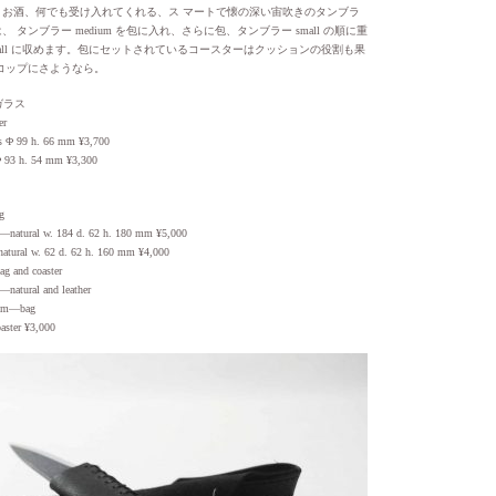
、お酒、何でも受け入れてくれる、ス マートで懐の深い宙吹きのタンブラ
 タンブラー medium を包に入れ、さらに包、タンブラー small の順に重
mall に収めます。包にセットされているコースターはクッションの役割も果
コップにさようなら。
 /ガラス
r
 Φ 99 h. 66 mm ¥3,700
 93 h. 54 mm ¥3,300
g
natural w. 184 d. 62 h. 180 mm ¥5,000
atural w. 62 d. 62 h. 160 mm ¥4,000
nd coaster
natural and leather
 mm—bag
aster ¥3,000