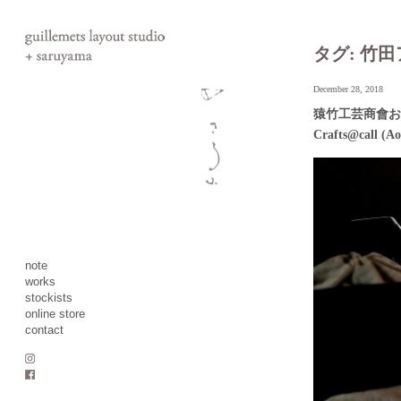
タグ:
竹田
December 28, 2018
猿竹工芸商會お披露
Crafts@call (A
note
works
stockists
online store
contact