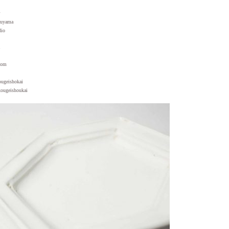
ruyama
dio
com
ougeishokai
kougeishoukai