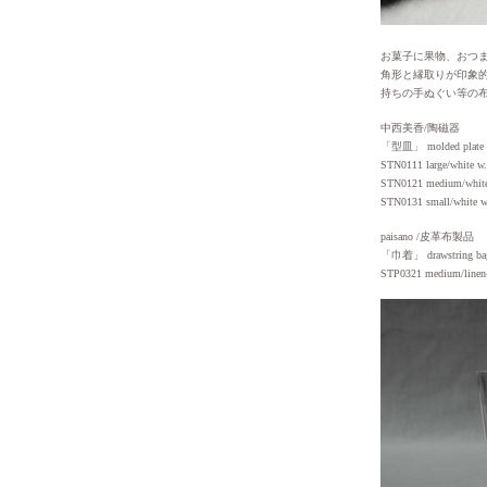
お菓子に果物、おつ
角形と縁取りが印象
持ちの手ぬぐい等の
中西美香/陶磁器
「型皿」 molded plate
STN0111 large/white w
STN0121 medium/white 
STN0131 small/white w
paisano /皮革布製品
「巾着」 drawstring ba
STP0321 medium/linen