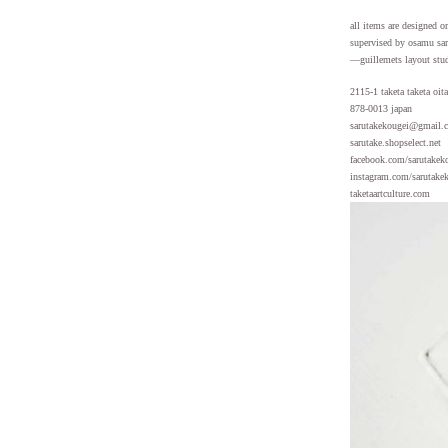
all items are designed or
supervised by osamu sa
—guillemets layout stu
2115-1 taketa taketa oita
878-0013 japan
sarutakekougei@gmail.
sarutake.shopselect.net
facebook.com/sarutakek
instagram.com/sarutake
taketaartculture.com