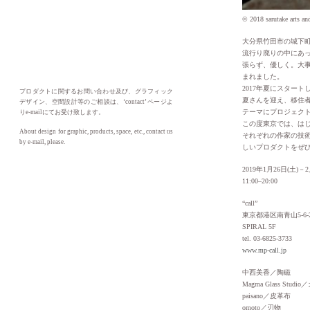
© 2018 sarutake arts and
大分県竹田市の城下
流行り廃りの中にあっ
張らず、優しく。大
まれました。
2017年夏にスター
プロダクトに関するお問い合わせ及び、グラフィック
夏さんを迎え、移住
デザイン、空間設計等のご相談は、‘contact’ ページよ
テーマにプロジェク
りe-mailにてお受け致します。
この度東京では、はじ
About design for graphic, products, space, etc., contact us
それぞれの作家の技
by e-mail, please.
しいプロダクトをぜ
2019年1月26日(土)－2
11:00–20:00
“call”
東京都港区南青山5-6-
SPIRAL 5F
tel. 03-6825-3733
www.mp-call.jp
中西美香／陶磁
Magma Glass Studi
paisano／皮革布
omoto／刃物