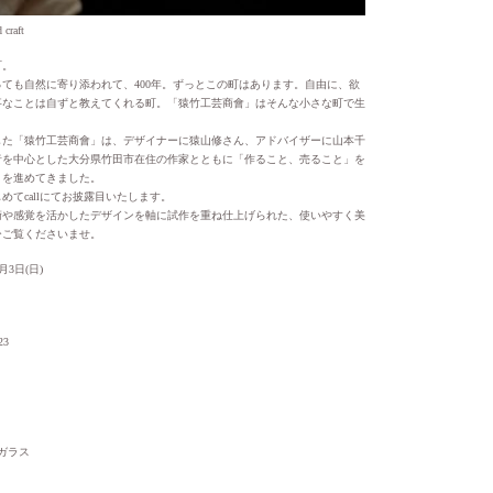
 craft
町。
ても自然に寄り添われて、400年。ずっとこの町はあります。自由に、欲
事なことは自ずと教えてくれる町。「猿竹工芸商會」はそんな小さな町で生
トした「猿竹工芸商會」は、デザイナーに猿山修さん、アドバイザーに山本千
者を中心とした大分県竹田市在住の作家とともに「作ること、売ること」を
トを進めてきました。
めてcallにてお披露目いたします。
術や感覚を活かしたデザインを軸に試作を重ね仕上げられた、使いやすく美
ひご覧くださいませ。
月3日(日)
23
o／ガラス