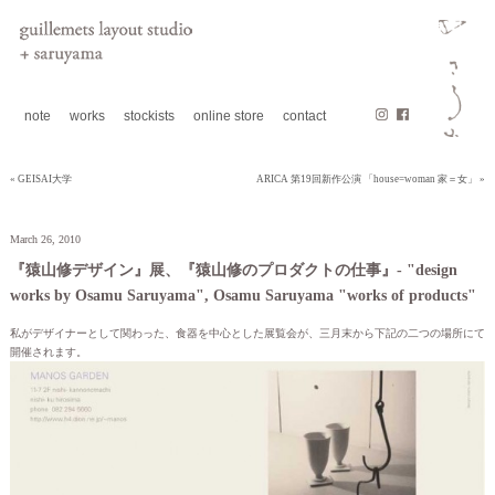
note
works
stockists
online store
contact
« GEISAI大学
ARICA 第19回新作公演 「house=woman 家＝女」 »
March 26, 2010
『猿山修デザイン』展、『猿山修のプロダクトの仕事』- "design
works by Osamu Saruyama", Osamu Saruyama "works of products"
私がデザイナーとして関わった、食器を中心とした展覧会が、三月末から下記の二つの場所にて
開催されます。