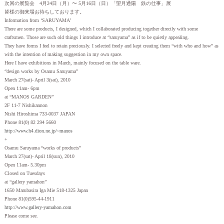
次回の展覧会 4月24日（月）〜 5月16日（日）「望月通陽 鉄の仕事」展
皆様の御来場お待ちしております。
Information from ‘SARUYAMA’
There are some products, I designed, which I collaborated producing together directly with some
craftsmen. Those are such old things I introduce at “saruyama” as if to be quietly appealing.
They have forms I feel to retain preciously. I selected freely and kept creating them “with who and how” as
with the intention of making suggestion in my own space.
Here I have exhibitions in March, mainly focused on the table ware.
“design works by Osamu Saruyama”
March 27(sat)- April 3(sat), 2010
Open 11am- 6pm
at “MANOS GARDEN”
2F 11-7 Nishikannon
Nishi Hiroshima 733-0037 JAPAN
Phone 81(0) 82 294 5660
http://www.h4.dion.ne.jp/~manos
+
Osamu Saruyama “works of products”
March 27(sat)- April 18(sun), 2010
Open 11am- 5.30pm
Closed on Tuesdays
at “gallery yamahon”
1650 Marubasira Iga Mie 518-1325 Japan
Phone 81(0)595-44-1911
http://www.gallery-yamahon.com
Please come see.