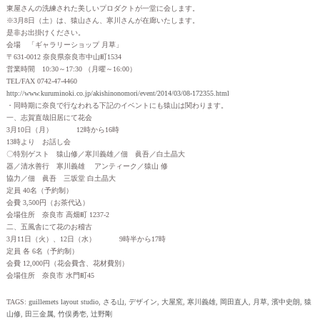
東屋さんの洗練された美しいプロダクトが一堂に会します。
※3月8日（土）は、猿山さん、寒川さんが在廊いたします。
是非お出掛けください。
会場 「ギャラリーショップ 月草」
〒631-0012 奈良県奈良市中山町1534
営業時間 10:30～17:30 （月曜～16:00）
TEL/FAX 0742-47-4460
http://www.kuruminoki.co.jp/akishinonomori/event/2014/03/08-172355.html
・同時期に奈良で行なわれる下記のイベントにも猿山は関わります。
一、志賀直哉旧居にて花会
3月10日（月） 12時から16時
13時より お話し会
〇特別ゲスト 猿山修／寒川義雄／佃 眞吾／白土晶大
器／清水善行 寒川義雄 アンティーク／猿山 修
協力／佃 眞吾 三坂堂 白土晶大
定員 40名（予約制）
会費 3,500円（お茶代込）
会場住所 奈良市 高畑町 1237-2
二、五風舎にて花のお稽古
3月11日（火）、12日（水） 9時半から17時
定員 各 6名（予約制）
会費 12,000円（花会費含、花材費別）
会場住所 奈良市 水門町45
TAGS:
guillemets layout studio
,
さる山
,
デザイン
,
大屋窯
,
寒川義雄
,
岡田直人
,
月草
,
濱中史朗
,
猿
山修
,
田三金属
,
竹俣勇壱
,
辻野剛