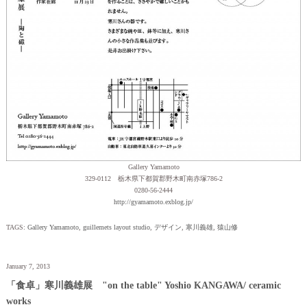
Gallery Yamamoto
329-0112 栃木県下都賀郡野木町南赤塚786-2
0280-56-2444
http://gyamamoto.exblog.jp/
TAGS:
Gallery Yamamoto
,
guillemets layout studio
,
デザイン
,
寒川義雄
,
猿山修
January 7, 2013
「食卓」寒川義雄展 "on the table" Yoshio KANGAWA/ ceramic
works