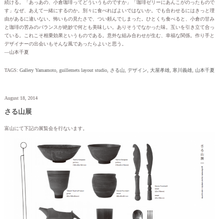
続ける。「あっあの、小倉珈琲ってどういうものですか」「珈琲ゼリーにあんこがのったもので
す」なぜ、あえて一緒にするのか。別々に食べればよいではないか。でも合わせるにはきっと理
由があるに違いない。怖いもの見たさで、つい頼んでしまった。ひとくち食べると、小倉の甘み
と珈琲の苦みのバランスが絶妙で何とも美味しい。ありそうでなかった味。互いを引き立て合っ
ている。これこそ相乗効果というものである。意外な組み合わせが生む、幸福な関係。作り手と
デザイナーの出会いもそんな風であったらよいと思う。
―山本千夏
TAGS:
Gallery Yamamoto
,
guillemets layout studio
,
さる山
,
デザイン
,
大屋孝雄
,
寒川義雄
,
山本千夏
August 18, 2014
さる山展
富山にて下記の展覧会を行ないます。