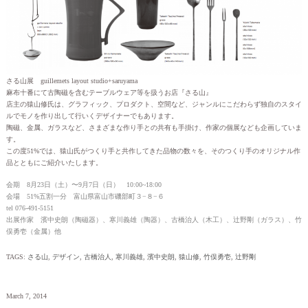
さる山展 guillemets layout studio+saruyama
麻布十番にて古陶磁を含むテーブルウェア等を扱うお店『さる山』
店主の猿山修氏は、グラフィック、プロダクト、空間など、ジャンルにこだわらず独自のスタイ
ルでモノを作り出して行いくデザイナーでもあります。
陶磁、金属、ガラスなど、さまざまな作り手との共有も手掛け、作家の個展なども企画していま
す。
この度51%では、猿山氏がつくり手と共作してきた品物の数々を、そのつくり手のオリジナル作
品とともにご紹介いたします。
会期 8月23日（土）〜9月7日（日） 10:00~18:00
会場 51%五割一分 富山県富山市磯部町３−８−６
tel 076-491-5151
出展作家 濱中史朗（陶磁器）、寒川義雄（陶器）、古橋治人（木工）、辻野剛（ガラス）、竹
俣勇壱（金属）他
TAGS:
さる山
,
デザイン
,
古橋治人
,
寒川義雄
,
濱中史朗
,
猿山修
,
竹俣勇壱
,
辻野剛
March 7, 2014