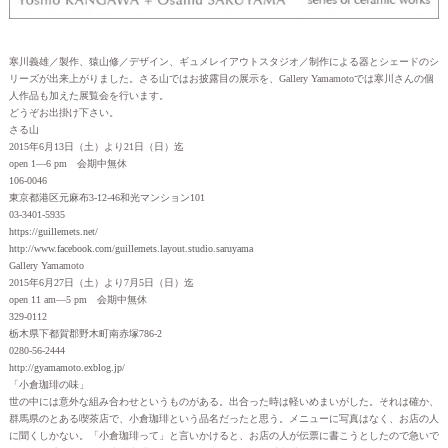
寒川義雄／製作、猿山修／デザイン、ギュメレイアウトスタジオ／制作による器とシェードのシ
リーズが出来上がりました。さる山ではお披露目の展示を、Gallery Yamamotoでは寒川さんの個
人作品も加えた展覧会を行います。
どうぞお出掛け下さい。
さる山
2015年6月13日（土）より21日（日）迄
open 1—6 pm 会期中無休
106-0046
東京都港区元麻布3-12-46和光マンション101
03-3401-5935
https://guillemets.net/
http://www.facebook.com/guillemets.layout.studio.saruyama
Gallery Yamamoto
2015年6月27日（土）より7月5日（日）迄
open 11 am—5 pm 会期中無休
329-0112
栃木県下都賀郡野木町南赤塚786-2
0280-56-2444
http://gyamamoto.exblog.jp/
「小倉珈琲の味」
世の中には意外な組み合わせというものがある。出合った時は軽いめまいがした。それは確か、
群馬県のとある喫茶店で、小倉珈琲という品名だったと思う。メニューに写真はなく、お店の人
に聞くしかない。「小倉珈琲って」と言いかけると、お店の人が伝票に書こうとしたので急いで