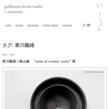
note
works
stockists
online store
contact
タグ:
寒川義雄
June 7, 2015
寒川義雄＋猿山修 “series of ceramic works” 展