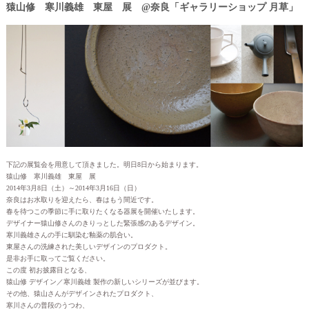
猿山修 寒川義雄 東屋 展 @奈良「ギャラリーショップ 月草」
下記の展覧会を用意して頂きました。明日8日から始まります。
猿山修 寒川義雄 東屋 展
2014年3月8日（土）～2014年3月16日（日）
奈良はお水取りを迎えたら、春はもう間近です。
春を待つこの季節に手に取りたくなる器展を開催いたします。
デザイナー猿山修さんのきりっとした緊張感のあるデザイン。
寒川義雄さんの手に馴染む釉薬の肌合い。
東屋さんの洗練された美しいデザインのプロダクト。
是非お手に取ってご覧ください。
この度 初お披露目となる、
猿山修 デザイン／寒川義雄 製作の新しいシリーズが並びます。
その他、猿山さんがデザインされたプロダクト、
寒川さんの普段のうつわ、