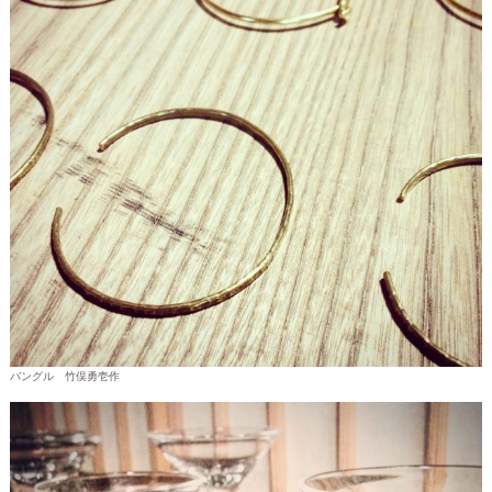
バングル 竹俣勇壱作