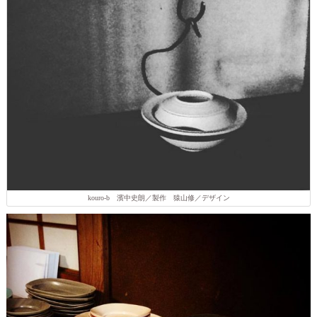
kouro-b 濱中史朗／製作 猿山修／デザイン