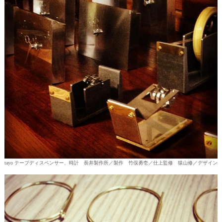
tayo テープディスペンサー、時計 長井製作所／製作 竹俣勇壱／仕上監修 猿山修／デザイン