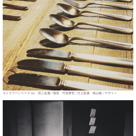
カトラリーシリーズ ryo 田三金属／製造 竹俣勇壱／仕上監修 猿山修／デザイン