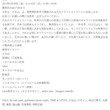
2015年5月29日（金）から31日（日）11:00—18:00
最終日のみ17:00まで
今年も「さる山」は、長野県松本市で開催される六九クラフトストリートに出店します。
お近くにお越しの際には是非、お立ちよりください。
六九クラフトストリートは、松本の六九通りの街並に三日間だけ各地のギャラリーが出張参加す
る企画です。日本では利休もそうですし、柳宗悦もそうでしたが、「作る手」だけではなく「強
い眼」の存在が工芸の発展に大きな役割を果たしてきました。そこでクラフトフェアが作家中心
であることから、それとは別にギャラリーという選者の眼を通した工芸が並ぶ場をもちたいと思
いました。五月の心地いい風の中、あがたの森へ行ったり、六九通りを歩いたり、工芸散歩を楽
しんでいただけたらと思います。
※案内状より抜粋
参加ギャラリー
さる山
新潮社『工芸青花』
ミナペルホネン松本
10cm
ギャラリーやまほん
飲食店
モンカヴァ（ガレット）
ゾンネブルーメ（ドイツビール＆欧風料理）
ティールームコイデ（喫茶）
10cm青空カフェ（オカズデザイン、atelier tarin、Doragon coffee店）
TAGS:
69 craft street
,
guillemets layout studio
,
TIME & STYLE
,
さる山
,
デザイン
,
井山三希子
,
大屋
窯
,
東屋
,
猿山修
,
竹俣勇壱
,
艸田正樹