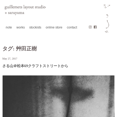
note
works
stockists
online store
contact
タグ:
艸田正樹
May 27, 2017
さる山＠松本69クラフトストリートから