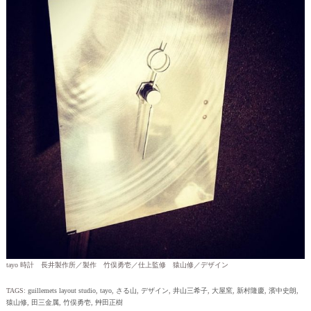
tayo 時計 長井製作所／製作 竹俣勇壱／仕上監修 猿山修／デザイン
TAGS:
guillemets layout studio
,
tayo
,
さる山
,
デザイン
,
井山三希子
,
大屋窯
,
新村隆慶
,
濱中史朗
,
猿山修
,
田三金属
,
竹俣勇壱
,
艸田正樹