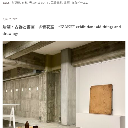
TAGS:
丸福樓
,
京都
,
天ぷらまるふく
,
工芸青花
,
書画
,
東京ピーエム
April 2, 2025
居酒：古器と書画 @青花室 “IZAKE” exhibition: old things and
drawings