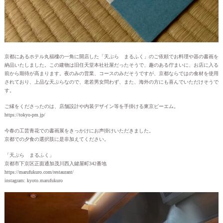
京都にあるホテル丸福樓の一角に開店した「天ぷら まるふく」のご依頼でお料理や器の書画を
納品いたしました。この建物は旧任天堂本社社屋だったそうで、趣のある佇まいに、お店に入る
前から期待が高まります。夜のみの営業、コースのみだそうですが、京都ならではの食材を使用
されており、上品な天ぷらなので、老若男女問わず、また、海外の方にも喜んでいただけそうで
す。
ご縁をくださったのは、店舗設計や内装デザイン等を手掛ける東京ピーエム。
https://tokyo-pm.jp/
今春の工芸青花での書画展をきっかけにお声掛けいただきました。
京都での夕食の選択肢に是非加えてください。
「天ぷら まるふく」
京都市下京区正面通加茂川西入鍵屋町342番地
https://marufukuro.com/restaurant/
instagram: kyoto.marufukuro