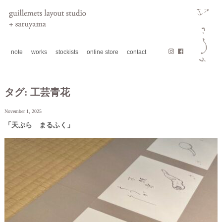
note
works
stockists
online store
contact
タグ:
工芸青花
November 1, 2025
「天ぷら まるふく」