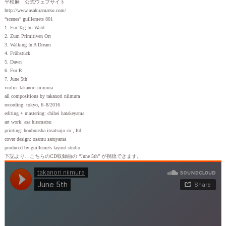
平松麻 公式ウェブサイト
http://www.asahiramatsu.com/
“scenes” guillemets 801
1. Ein Tag Im Wald
2. Zum Primitiven Ort
3. Walking In A Dream
4. Frühstück
5. Dawn
6. For R
7. June 5th
violin: takanori niimura
all compositions by takanori niimura
recording: tokyo, 6–8/2016
editing + mastering: chihei hatakeyama
art work: asa hiramatsu
printing: houbunsha insatsujo co., ltd.
cover design: osamu saruyama
produced by guillemets layout studio
下記より、こちらのCD収録曲の “June 5th” が視聴できます。