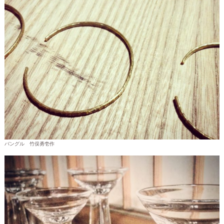
バングル 竹俣勇壱作