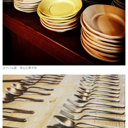
オーバル皿 井山三希子作