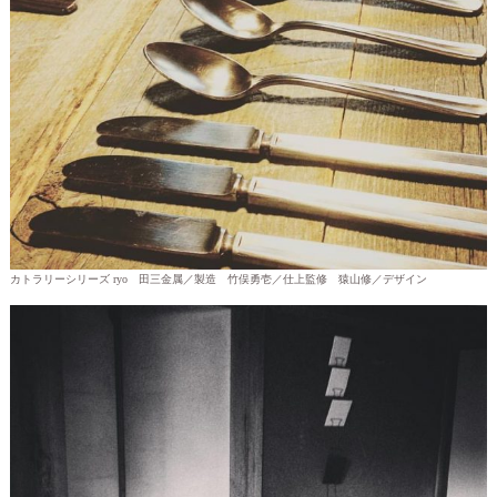
カトラリーシリーズ ryo 田三金属／製造 竹俣勇壱／仕上監修 猿山修／デザイン