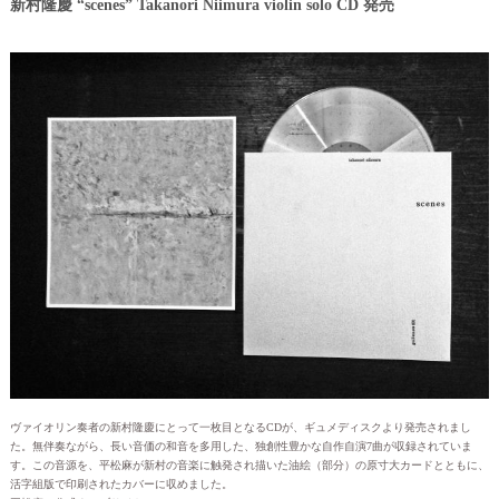
新村隆慶 “scenes” Takanori Niimura violin solo CD 発売
ヴァイオリン奏者の新村隆慶にとって一枚目となるCDが、ギュメディスクより発売されまし
た。無伴奏ながら、長い音価の和音を多用した、独創性豊かな自作自演7曲が収録されていま
す。この音源を、平松麻が新村の音楽に触発され描いた油絵（部分）の原寸大カードとともに、
活字組版で印刷されたカバーに収めました。