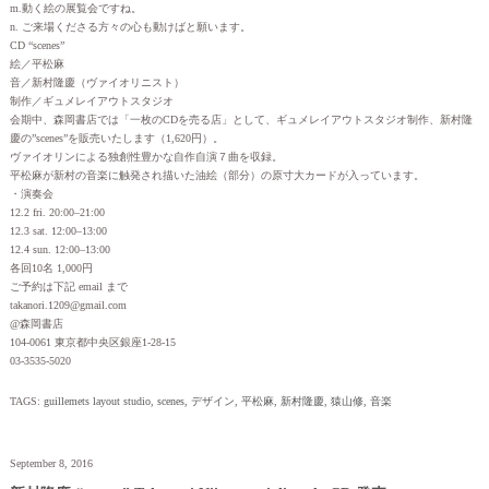
m.動く絵の展覧会ですね。
n. ご来場くださる方々の心も動けばと願います。
CD “scenes”
絵／平松麻
音／新村隆慶（ヴァイオリニスト）
制作／ギュメレイアウトスタジオ
会期中、森岡書店では「一枚のCDを売る店」として、ギュメレイアウトスタジオ制作、新村隆
慶の”scenes”を販売いたします（1,620円）。
ヴァイオリンによる独創性豊かな自作自演７曲を収録。
平松麻が新村の音楽に触発され描いた油絵（部分）の原寸大カードが入っています。
・演奏会
12.2 fri. 20:00–21:00
12.3 sat. 12:00–13:00
12.4 sun. 12:00–13:00
各回10名 1,000円
ご予約は下記 email まで
takanori.1209@gmail.com
@森岡書店
104-0061 東京都中央区銀座1-28-15
03-3535-5020
TAGS:
guillemets layout studio
,
scenes
,
デザイン
,
平松麻
,
新村隆慶
,
猿山修
,
音楽
September 8, 2016