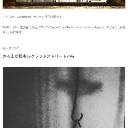
こちらが、CD“requiem” カバーの活字組版です。
TAGS:
（株）豊文社印刷所
,
CD
,
CD “requiem”
,
guillemets layout studio
,
strings um
,
デザイン
,
新村
康子
,
新村隆慶
May 27, 2017
さる山＠松本69クラフトストリートから