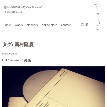
note
works
stockists
online store
contact
タグ:
新村隆慶
March 19, 2018
CD “requiem” 発売