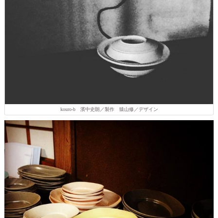
kouro-b 濱中史朗／製作 猿山修／デザイン