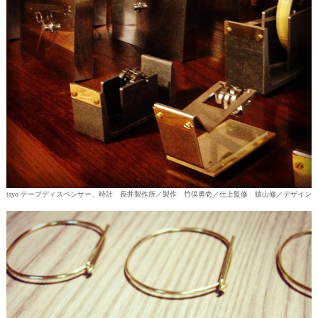
tayo テープディスペンサー、時計 長井製作所／製作 竹俣勇壱／仕上監修 猿山修／デザイン