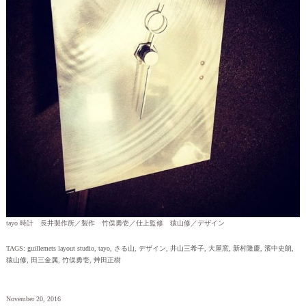
tayo 時計 長井製作所／製作 竹俣勇壱／仕上監修 猿山修／デザイン
TAGS:
guillemets layout studio
,
tayo
,
さる山
,
デザイン
,
井山三希子
,
大屋窯
,
新村隆慶
,
濱中史朗
,
猿山修
,
田三金属
,
竹俣勇壱
,
艸田正樹
November 20, 2016