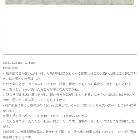
2016.11.29 tue.–12.4 sun.
13:00-20:00
a. 絵の前で音が響いた時、描いた焼却炉は煙をもくもく排出しはじめ、描いた路は遠く伸びてい
き、絵が動くのを見ました。
m.絵が動くとは、アニメみたいですね。聴覚、視覚、があるなら嗅覚も。何かにおいという
か、香りというか、あったらどんな感じなんですかね。
n. 路にそびえる木が風に吹かれ、緑が香った気がします。あるいはそういう記憶と結び付いた
のか。思い出に残る香りって、ありますか？
a.制作部屋に着くと絵の具のにおいが充満しているから、思い出よりも先へ先へ、とにおいに導
かれます。
m.動く絵も先へ先へ、ですかね。その先には何があるのかな。
n. どんな形でも、あたたかい社会へ向かいたいです。途中の出会いひとつひとつを大切にしな
がら。
a.線路沿いの制作部屋は電車の音がたえず聞こえ、先へ進む時間を感じられます。やっぱり音は
絵を動かすようです。