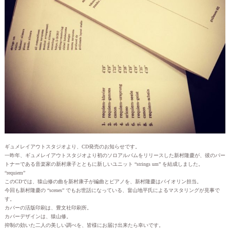
ギュメレイアウトスタジオより、CD発売のお知らせです。
一昨年、ギュメレイアウトスタジオより初のソロアルバムをリリースした新村隆慶が、彼のパー
トナーである音楽家の新村康子とともに新しいユニット “strings um” を結成しました。
“requiem”
このCDでは、猿山修の曲を新村康子が編曲とピアノを、新村隆慶はバイオリン担当。
今回も新村隆慶の “scenes” でもお世話になっている、畠山地平氏によるマスタリングが見事で
す。
カバーの活版印刷は、豊文社印刷所。
カバーデザインは、猿山修。
抑制の効いた二人の美しい調べを、皆様にお届け出来たら幸いです。