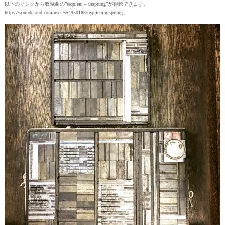
以下のリンクから収録曲の”requiem – ursprung”が視聴できます。
https://soundcloud.com/user-654950188/requiem-ursprung